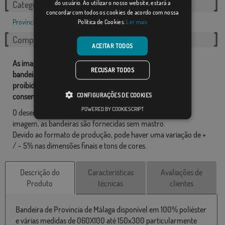
do usuário. Ao utilizar o nosso website, estará a
Categorias relacionadas:
concordar com todos os cookies de acordo com nossa
Política de Cookies.
Ler mais
Províncias
,
Compartilhe esta bandeira
ACEITAR TODOS
As imagens e outros recursos relacionados com as nossas
RECUSAR TODOS
bandeiras são de propriedade de Comprarbandeiras.pt e é
proibido a sua reprodução, utilização e modificação sem o
CONFIGURAÇÕES DE COOKIES
consentimento expresso da empresa.
POWERED BY COOKIESCRIPT
O desenho final pode diferir ligeiramente do mostrado na
imagem, as bandeiras são fornecidas sem mastro.
Devido ao formato de produção, pode haver uma variação de +
/ - 5% nas dimensões finais e tons de cores.
Descrição do
Características
Avaliações de
Produto
técnicas
clientes
Bandeira de Provincia de Málaga disponível em 100% poliéster
e várias medidas de 060X100 até 150x300 particularmente