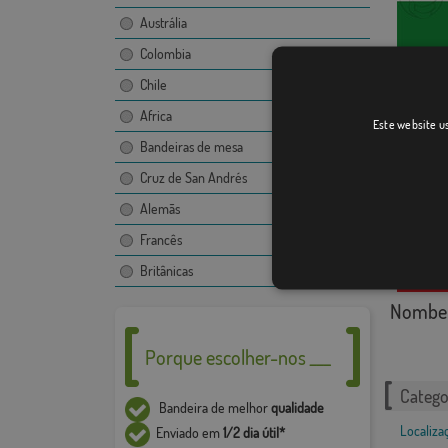
Austrália
Colombia
Chile
Canalej
Africa
Este website us
Bandeiras de mesa
Cruz de San Andrés
Alemãs
Francês
Britânicas
Nombe
Porque escolher-nos ___
Catego
Bandeira de melhor
qualidade
Localiza
Enviado em
1/2 dia útil*