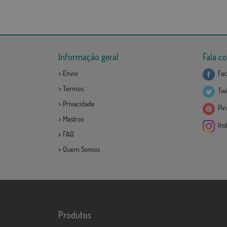
Informação geral
Fala c
>
Envio
Fac
>
Termos
Twi
>
Privacidade
Pint
>
Mastros
Ins
>
FAQ
>
Quem Somos
Produtos