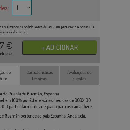
des:
es realizando tu pedido antes de las 12:00 para envío a península
o envío a domicilio.
37
€
ncluídas
ção do
Características
Avaliações de
duto
técnicas
clientes
a do Puebla de Guzmán, Espanha.
vel em 100% poliéster e várias medidas de 060X100
x300 particularmente adequado para uso ao ar livre.
de Guzmán pertence ao país Espanha, Andalucía,