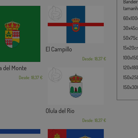
Bandeir
tamanho
60x100c
30x45cm
50x75cm
15x20cm
El Campillo
100x15
Desde: 18,37 €
a del Monte
120x180
150x25
Desde: 18,37 €
150x30
Olula del Rio
Desde: 18,37 €