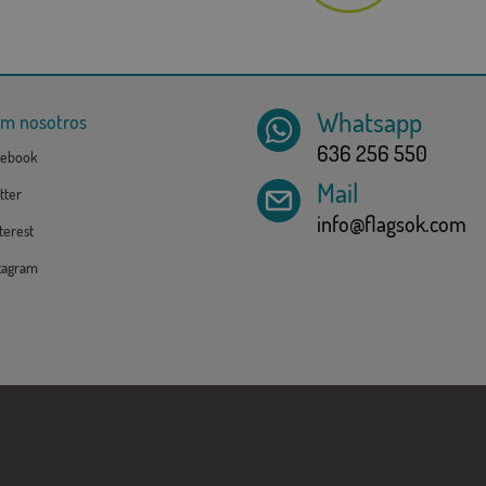
Whatsapp
om nosotros
636 256 550
ebook
Mail
tter
info@flagsok.com
erest
tagram