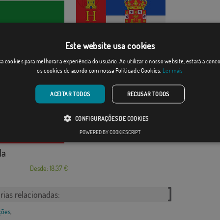
Este website usa cookies
as del Arroyo
Herrera de Valdecañas
a cookies para melhorar a experiência do usuário. Ao utilizar o nosso website, estará a con
Desde: 18,37 €
Desde: 18,37 €
os cookies de acordo com nossa Política de Cookies.
Ler mais
ACEITAR TODOS
RECUSAR TODOS
CONFIGURAÇÕES DE COOKIES
POWERED BY COOKIESCRIPT
la
Desde: 18,37 €
rias relacionadas:
ções
,