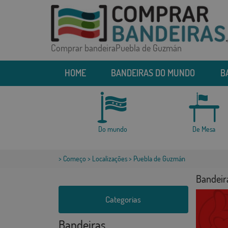
Comprar bandeiraPuebla de Guzmán
HOME
BANDEIRAS DO MUNDO
B
Do mundo
De Mesa
>
Começo
>
Localizações
> Puebla de Guzmán
Bandeir
Categorias
Bandeiras