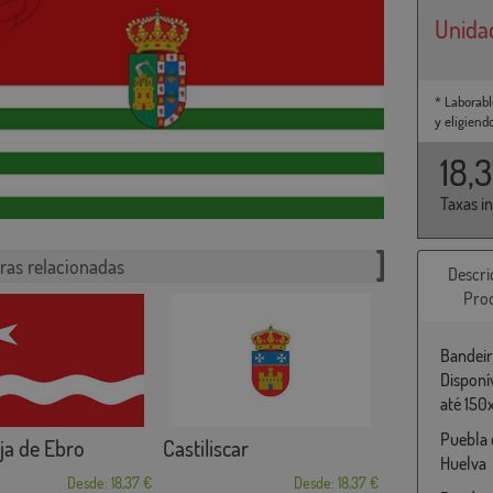
Unida
* Laborabl
y eligiend
18,
Taxas i
ras relacionadas
Descri
Pro
Bandeir
Disponí
até 150
Puebla 
ja de Ebro
Castiliscar
Huelva
Desde: 18,37 €
Desde: 18,37 €