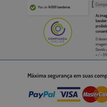
Compar
Mais de
14.000 bandeiras
As imag
bandeir
proibid
consent
O desen
imagem,
Devido 
+ / - 5%
Máxima segurança em suas co