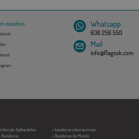
Whatsapp
om nosotros
636 256 550
ebook
Mail
tter
info@flagsok.com
erest
tagram
Confecção
Galhardetes
> bandeiras internacionais
e Bandeiras
> Bandeiras do Mundo