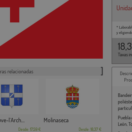
Unida
* Laborabl
y eligiend
18,
Taxas i
ras relacionadas
Descri
Pro
Bandeir
poliést
particu
Puebla 
ve-l´Arch...
Molinaseca
León, T
Desde: 17,59 €
Desde: 18,37 €