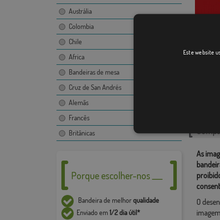
Austrália
Colombia
Chile
Este website us
Zazuar
Africa
Bandeiras de mesa
Cruz de San Andrés
Catego
Alemãs
Localiza
Francês
Compar
Britânicas
As imag
bandeir
Porque escolher-nos ___
proibid
consent
Bandeira de melhor
qualidade
O desen
imagem,
Enviado em
1/2 dia útil*