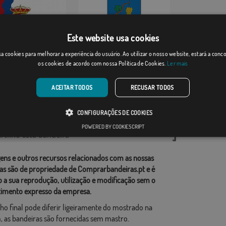
Este website usa cookies
Legarda
a cookies para melhorar a experiência do usuário. Ao utilizar o nosso website, estará a con
os cookies de acordo com nossa Política de Cookies.
Ler mais
Desde: 18,37 €
Desde: 17,59 €
ACEITAR TODOS
RECUSAR TODOS
rias relacionadas:
CONFIGURAÇÕES DE COOKIES
ções
,
POWERED BY COOKIESCRIPT
tilhe esta bandeira
ens e outros recursos relacionados com as nossas
as são de propriedade de Comprarbandeiras.pt e é
o a sua reprodução, utilização e modificação sem o
imento expresso da empresa.
ho final pode diferir ligeiramente do mostrado na
 as bandeiras são fornecidas sem mastro.