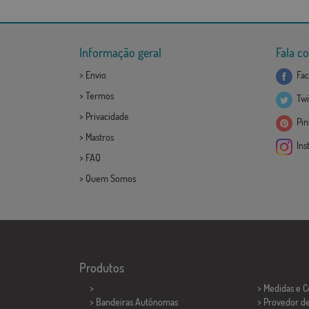
Informação geral
Fala c
>
Envio
Fac
>
Termos
Twi
>
Privacidade
Pint
>
Mastros
Ins
>
FAQ
>
Quem Somos
Produtos
>
> Medidas e 
> Bandeiras Autônomas
> Provedor d