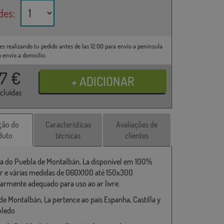
des:
es realizando tu pedido antes de las 12:00 para envío a península
o envío a domicilio.
37
€
ncluídas
ção do
Características
Avaliações de
duto
técnicas
clientes
a do Puebla de Montalbán, La disponível em 100%
er e várias medidas de 060X100 até 150x300
larmente adequado para uso ao ar livre.
de Montalbán, La pertence ao país Espanha, Castilla y
oledo