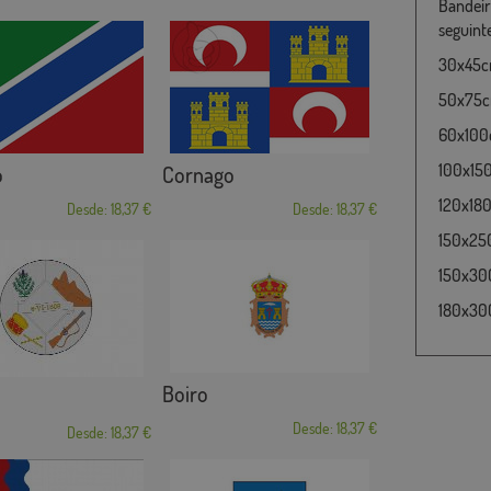
Bandeir
seguint
30x45cm
50x75cm
60x100c
100x15
o
Cornago
120x180
Desde: 18,37 €
Desde: 18,37 €
150x25
150x30
180x300
Boiro
Desde: 18,37 €
Desde: 18,37 €