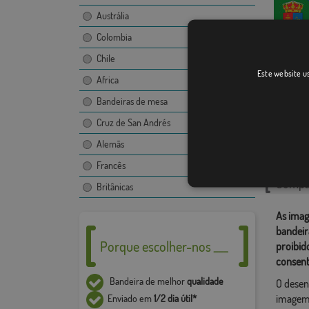
Austrália
Colombia
Chile
Montea
Este website us
Africa
Bandeiras de mesa
Cruz de San Andrés
Catego
Alemãs
Localiza
Francês
Compar
Britânicas
As imag
bandeir
Porque escolher-nos ___
proibid
consent
Bandeira de melhor
qualidade
O desen
imagem,
Enviado em
1/2 dia útil*