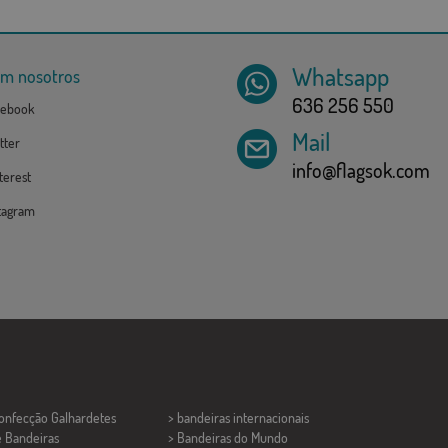
Whatsapp
om nosotros
636 256 550
ebook
Mail
tter
info@flagsok.com
erest
tagram
Confecção
Galhardetes
> bandeiras internacionais
e Bandeiras
> Bandeiras do Mundo