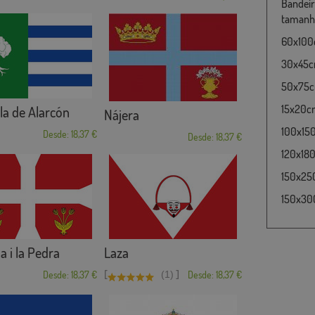
Bandeir
tamanho
60x100c
30x45cm
50x75cm
15x20cm
la de Alarcón
Nájera
100x15
Desde: 18,37 €
Desde: 18,37 €
120x180
150x25
150x30
 i la Pedra
Laza
[
]
Desde: 18,37 €
(1)
Desde: 18,37 €