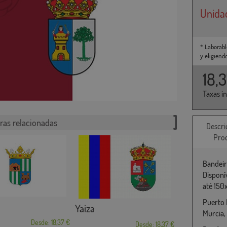
Unida
* Laborabl
y eligiend
18,
Taxas i
ras relacionadas
Descri
Pro
Bandeir
Disponí
até 150
Puerto 
Yaiza
Murcia,
Desde: 18,37 €
Desde: 18,37 €