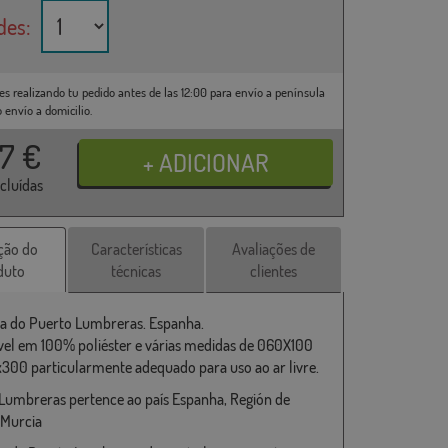
des:
es realizando tu pedido antes de las 12:00 para envío a península
o envío a domicilio.
37
€
ncluídas
ção do
Características
Avaliações de
duto
técnicas
clientes
a do Puerto Lumbreras. Espanha.
vel em 100% poliéster e várias medidas de 060X100
x300 particularmente adequado para uso ao ar livre.
Lumbreras pertence ao país Espanha, Región de
 Murcia