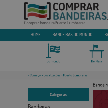
Comprar bandeiraPuerto Lumbreras
HOME
BANDEIRAS DO MUNDO
B
Do mundo
De Mesa
>
Começo
>
Localizações
> Puerto Lumbreras
Bandeir
Categorias
Bandeiras