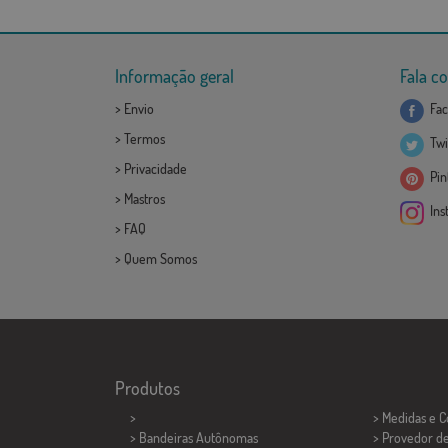
Informação geral
Fala c
>
Envio
Fac
>
Termos
Twi
>
Privacidade
Pint
>
Mastros
Ins
>
FAQ
>
Quem Somos
Produtos
>
> Medidas e 
> Bandeiras Autônomas
> Provedor d