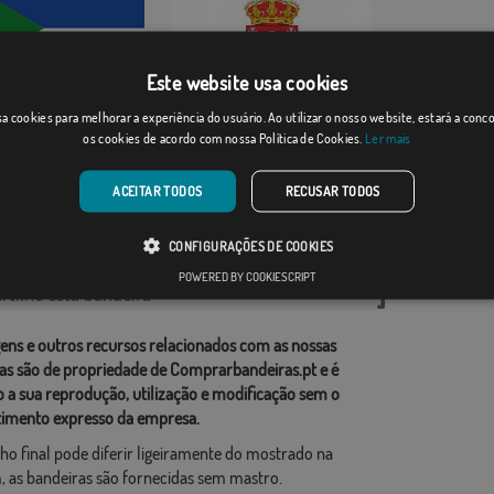
Este website usa cookies
ragón
a cookies para melhorar a experiência do usuário. Ao utilizar o nosso website, estará a con
Escudo MondoÃ±edo
os cookies de acordo com nossa Política de Cookies.
Ler mais
Desde: 18,37 €
Desde: 9,89 €
ACEITAR TODOS
RECUSAR TODOS
rias relacionadas:
CONFIGURAÇÕES DE COOKIES
ções
,
POWERED BY COOKIESCRIPT
tilhe esta bandeira
ens e outros recursos relacionados com as nossas
as são de propriedade de Comprarbandeiras.pt e é
o a sua reprodução, utilização e modificação sem o
imento expresso da empresa.
ho final pode diferir ligeiramente do mostrado na
 as bandeiras são fornecidas sem mastro.