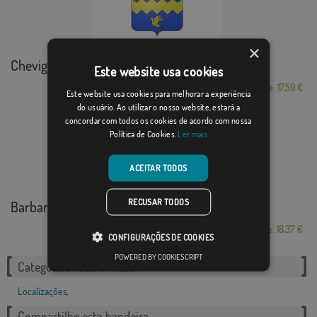
×
Chevigny-en-Valière
Este website usa cookies
Desde: 17,59 €
Este website usa cookies para melhorar a experiência
do usuário. Ao utilizar o nosso website, estará a
concordar com todos os cookies de acordo com nossa
Política de Cookies.
Ler mais
ACEITAR TODOS
RECUSAR TODOS
Barbará
Desde: 18,37 €
CONFIGURAÇÕES DE COOKIES
POWERED BY COOKIESCRIPT
Categorias relacionadas:
Localizações
,
Compartilhe esta bandeira