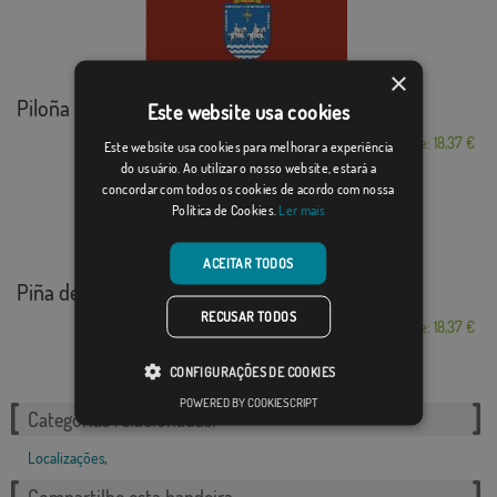
×
Piloña
Este website usa cookies
Desde: 18,37 €
Este website usa cookies para melhorar a experiência
do usuário. Ao utilizar o nosso website, estará a
concordar com todos os cookies de acordo com nossa
Política de Cookies.
Ler mais
ACEITAR TODOS
Piña de Esgueva
RECUSAR TODOS
Desde: 18,37 €
CONFIGURAÇÕES DE COOKIES
POWERED BY COOKIESCRIPT
Categorias relacionadas:
Localizações
,
Compartilhe esta bandeira