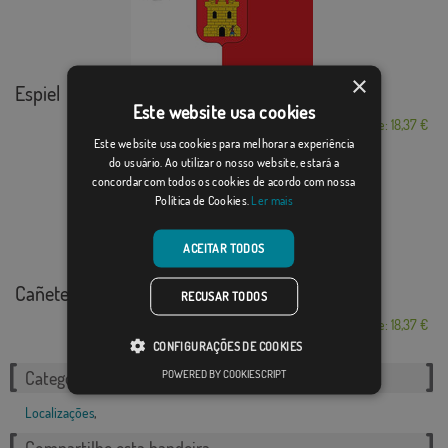
×
Espiel
Este website usa cookies
Desde: 18,37 €
Este website usa cookies para melhorar a experiência
do usuário. Ao utilizar o nosso website, estará a
concordar com todos os cookies de acordo com nossa
Política de Cookies.
Ler mais
ACEITAR TODOS
Cañete de las Torres
RECUSAR TODOS
Desde: 18,37 €
CONFIGURAÇÕES DE COOKIES
POWERED BY COOKIESCRIPT
Categorias relacionadas:
Localizações
,
Compartilhe esta bandeira