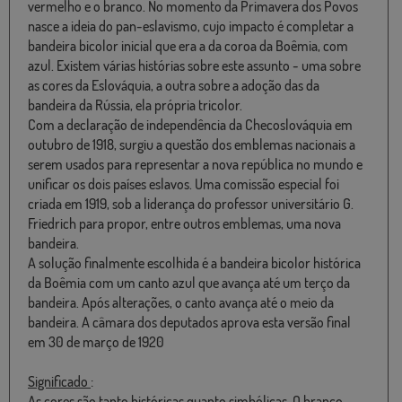
vermelho e o branco. No momento da Primavera dos Povos
nasce a ideia do pan-eslavismo, cujo impacto é completar a
bandeira bicolor inicial que era a da coroa da Boêmia, com
azul. Existem várias histórias sobre este assunto - uma sobre
as cores da Eslováquia, a outra sobre a adoção das da
bandeira da Rússia, ela própria tricolor.
Com a declaração de independência da Checoslováquia em
outubro de 1918, surgiu a questão dos emblemas nacionais a
serem usados para representar a nova república no mundo e
unificar os dois países eslavos. Uma comissão especial foi
criada em 1919, sob a liderança do professor universitário G.
Friedrich para propor, entre outros emblemas, uma nova
bandeira.
A solução finalmente escolhida é a bandeira bicolor histórica
da Boêmia com um canto azul que avança até um terço da
bandeira. Após alterações, o canto avança até o meio da
bandeira. A câmara dos deputados aprova esta versão final
em 30 de março de 1920
Significado
:
As cores são tanto históricas quanto simbólicas. O branco