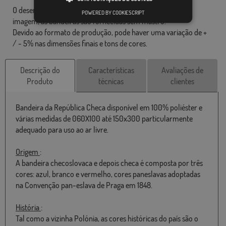
O desenho final pode diferir ligeiramente do mostrado na
POWERED BY COOKIESCRIPT
imagem, as bandeiras são fornecidas sem mastro.
Devido ao formato de produção, pode haver uma variação de +
/ - 5% nas dimensões finais e tons de cores.
Descrição do
Características
Avaliações de
Produto
técnicas
clientes
Bandeira da República Checa disponível em 100% poliéster e
várias medidas de 060X100 até 150x300 particularmente
adequado para uso ao ar livre.
Origem
:
A bandeira checoslovaca e depois checa é composta por três
cores: azul, branco e vermelho, cores paneslavas adoptadas
na Convenção pan-eslava de Praga em 1848.
História
:
Tal como a vizinha Polónia, as cores históricas do país são o