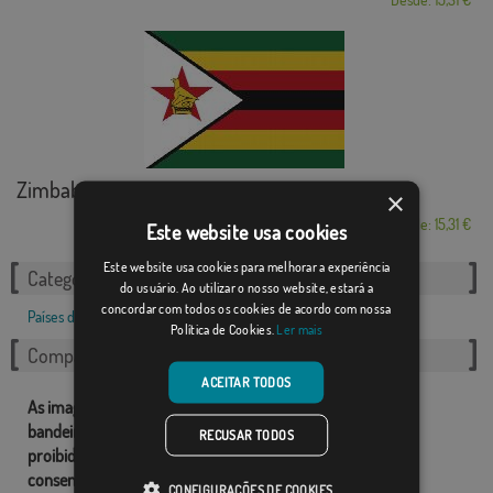
Zimbabue
×
Desde: 15,31 €
Este website usa cookies
Este website usa cookies para melhorar a experiência
Categorias relacionadas:
do usuário. Ao utilizar o nosso website, estará a
concordar com todos os cookies de acordo com nossa
Países do mundo
,
Política de Cookies.
Ler mais
Compartilhe esta bandeira
ACEITAR TODOS
As imagens e outros recursos relacionados com as nossas
bandeiras são de propriedade de Comprarbandeiras.pt e é
RECUSAR TODOS
proibido a sua reprodução, utilização e modificação sem o
consentimento expresso da empresa.
CONFIGURAÇÕES DE COOKIES