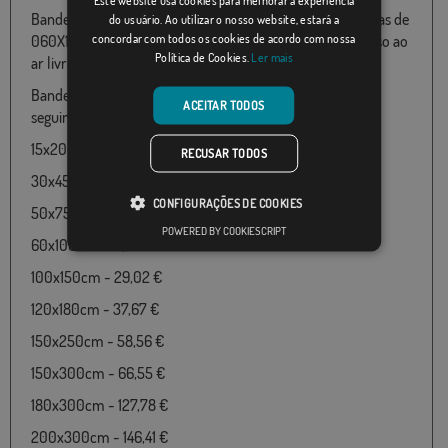
Bandeira do disponível em 100% poliéster e várias medidas de
do usuário. Ao utilizar o nosso website, estará a
concordar com todos os cookies de acordo com nossa
060X100 até 180x300 particularmente adequado para uso ao
Política de Cookies.
Ler mais
ar livre.
Bandeira de Republicana Real Sociedad disponível nos
ACEITAR TODOS
seguintes tamanhos e preços:
15x20cm - 18,37 €
RECUSAR TODOS
30x45cm - 18,37 €
CONFIGURAÇÕES DE COOKIES
50x75cm - 18,37 €
POWERED BY COOKIESCRIPT
60x100cm - 18,37 €
100x150cm - 29,02 €
120x180cm - 37,67 €
150x250cm - 58,56 €
150x300cm - 66,55 €
180x300cm - 127,78 €
200x300cm - 146,41 €