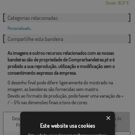
Desde: 18,37 €
Categorias relacionadas:
Personalizado
,
Compartilhe esta bandeira
As imagens e outros recursos relacionados com as nossas
bandeiras são de propriedade de Comprarbandeiras.pt e é
proibido a sua reprodução, utilização e modificação sem o
consentimento expresso da empresa.
O desenho final pode diferir ligeiramente do mostrado na
imagem, as bandeiras são fornecidas sem mastro.
Devido ao formato de produção, pode haver uma variação de +
/ - 5% nas dimensões finais e tons de cores.
×
Descrição do
Características
Avaliações de
Produto
técnicas
clientes
Este website usa cookies
Este website usa cookies para melhorar a experiência