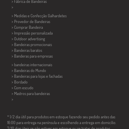
> Fábrica de Bandeiras
>
> Medidas e Confecção
Galhardetes
> Provedor de Bandeiras
> Comprar Bandeira
> Impressão personalizada
> Outdoor advertising
> Bandeiras promocionais
> Bandeiras baratos
>
Banderas para empresas
> bandeiras internacionais
> Bandeiras do Mundo
> Bandeiras para lojas e fachadas
> Bordado
> Com escudo
> Mastros para bandeiras
>
* 1/2 dia útil para produtos em estoque fazendo seu pedido antes das
16:00 para entrega na península e escolhendo a entrega em domicílio.
7/10 dias úteis se não estiver em estoque ou se tratar de produtos