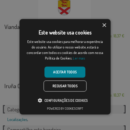
×
Viandar de la Vera
Este website usa cookies
Desde: 18,37 €
Este website usa cookies para melhorar a experiência
do usuário. Ao utilizar o nosso website, estará a
concordar com todos os cookies de acordo com nossa
Política de Cookies.
Ler mais
ACEITAR TODOS
Iruña Oka/Iruña ...
RECUSAR TODOS
Desde: 18,37 €
CONFIGURAÇÕES DE COOKIES
POWERED BY COOKIESCRIPT
Categorias relacionadas:
Localizações
,
Compartilhe esta bandeira