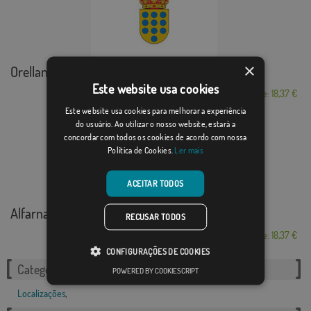
×
Orellana la Vieja
Este website usa cookies
Desde: 18,37 €
Este website usa cookies para melhorar a experiência
do usuário. Ao utilizar o nosso website, estará a
concordar com todos os cookies de acordo com nossa
Política de Cookies.
Ler mais
ACEITAR TODOS
Alfarnate
RECUSAR TODOS
Desde: 18,37 €
CONFIGURAÇÕES DE COOKIES
Categorias relacionadas:
POWERED BY COOKIESCRIPT
Localizações
,