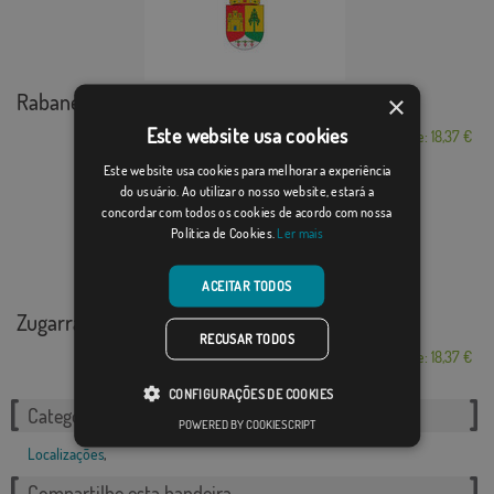
Rabanera del Pinar
×
Este website usa cookies
Desde: 18,37 €
Este website usa cookies para melhorar a experiência
do usuário. Ao utilizar o nosso website, estará a
concordar com todos os cookies de acordo com nossa
Política de Cookies.
Ler mais
ACEITAR TODOS
Zugarramurdi
RECUSAR TODOS
Desde: 18,37 €
CONFIGURAÇÕES DE COOKIES
Categorias relacionadas:
POWERED BY COOKIESCRIPT
Localizações
,
Compartilhe esta bandeira