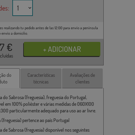
des:
es realizando tu pedido antes de las 12:00 para envío a península
o envío a domicilio.
37
€
ncluídas
ção do
Características
Avaliações de
duto
técnicas
clientes
a do Sabrosa (freguesia), freguesia do Portugal,
vel em 100% poliéster e várias medidas de 060X100
x300 particularmente adequado para uso ao ar livre.
 (freguesia) pertence ao país Portugal
a de Sabrosa (freguesia) disponível nos seguintes