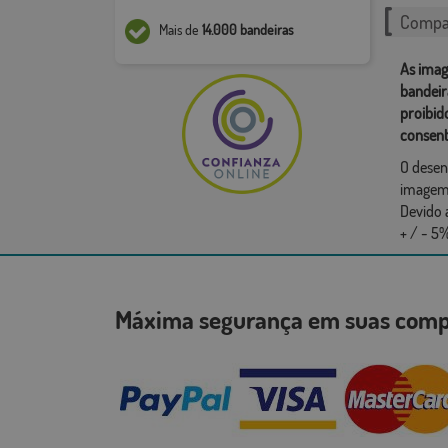
Compar
Mais de
14.000 bandeiras
As imag
bandeir
proibid
consent
O desen
imagem,
Devido 
+ / - 5%
Máxima segurança em suas co