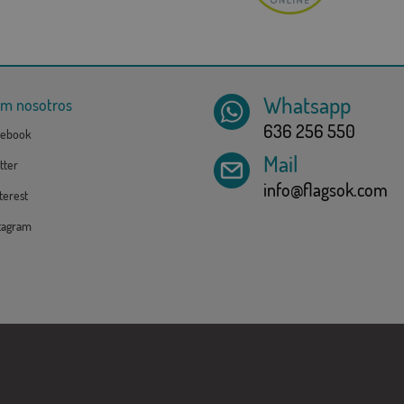
Whatsapp
om nosotros
636 256 550
ebook
Mail
tter
info@flagsok.com
erest
tagram