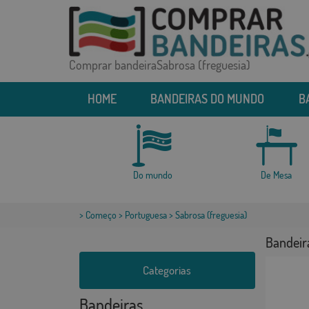
Comprar bandeiraSabrosa (freguesia)
HOME
BANDEIRAS DO MUNDO
B
Do mundo
De Mesa
>
Começo
>
Portuguesa
> Sabrosa (freguesia)
Bandeir
Categorias
Bandeiras