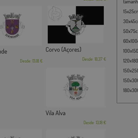
tamanho
15x25cm
30x45cm
50x75cm
60x100c
Corvo (Açores)
nde
100x15
Desde: 18,37 €
120x180
Desde: 13,18 €
150x25
150x30
180x300
Vila Alva
Desde: 13,18 €