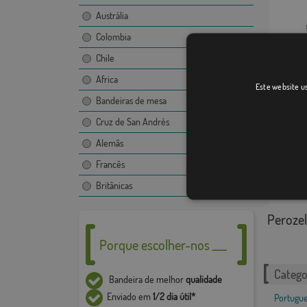
Austrália
Colombia
Chile
Flamen
Africa
Este website us
Bandeiras de mesa
Cruz de San Andrés
Alemãs
Francês
Britânicas
Peroze
Porque escolher-nos ___
Catego
Bandeira de melhor
qualidade
Enviado em
1/2 dia útil*
Portugu