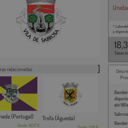
Unida
* Laborabl
y eligiend
18,
Taxas i
ras relacionadas
Descri
Pro
Bandeir
disponí
até 180
Sabrosa
ede (Portugal)
Trofa (Águeda)
Bandeir
Desde: 18,37 €
Desde: 13,18 €