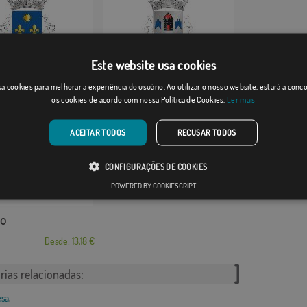
Este website usa cookies
gos
Foz do Douro
a cookies para melhorar a experiência do usuário. Ao utilizar o nosso website, estará a con
os cookies de acordo com nossa Política de Cookies.
Ler mais
Desde: 13,18 €
Desde: 13,18 €
ACEITAR TODOS
RECUSAR TODOS
CONFIGURAÇÕES DE COOKIES
POWERED BY COOKIESCRIPT
lo
Desde: 13,18 €
rias relacionadas:
esa
,