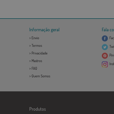
Informação geral
Fala c
>
Envio
Fac
>
Termos
Twi
>
Privacidade
Pint
>
Mastros
Ins
>
FAQ
>
Quem Somos
Produtos