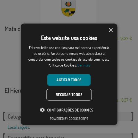
Mata de Morella, la
×
Este website usa cookies
Desde: 18,37 €
Este website usa cookies para melhorar a experiência
do usuário. Ao utilizar o nosso website, estará a
concordar com todos os cookies de acordo com nossa
Política de Cookies.
Ler mais
ACEITAR TODOS
El Hierro
RECUSAR TODOS
Desde: 18,37 €
CONFIGURAÇÕES DE COOKIES
Categorias relacionadas:
POWERED BY COOKIESCRIPT
Localizações
,
Compartilhe esta bandeira