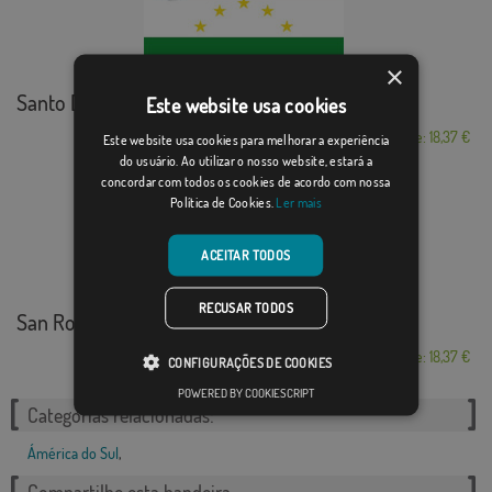
×
Santo Domingo
Este website usa cookies
Desde: 18,37 €
Este website usa cookies para melhorar a experiência
do usuário. Ao utilizar o nosso website, estará a
concordar com todos os cookies de acordo com nossa
Política de Cookies.
Ler mais
ACEITAR TODOS
RECUSAR TODOS
San Roque (Colombia)
Desde: 18,37 €
CONFIGURAÇÕES DE COOKIES
POWERED BY COOKIESCRIPT
Categorias relacionadas:
Ámérica do Sul
,
Compartilhe esta bandeira