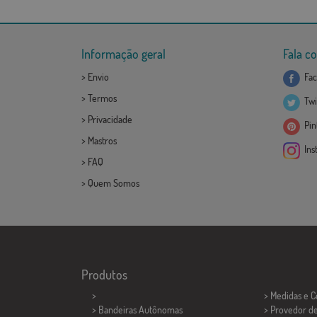
Informação geral
Fala c
>
Envio
Fac
>
Termos
Twi
>
Privacidade
Pint
>
Mastros
Ins
>
FAQ
>
Quem Somos
Produtos
>
> Medidas e 
> Bandeiras Autônomas
> Provedor d