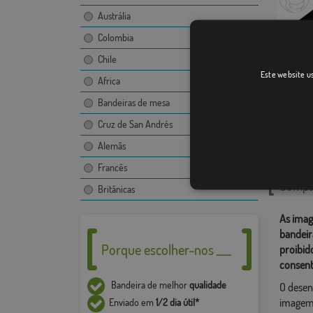
Austrália
Colombia
Chile
Suria
Este website us
Africa
Bandeiras de mesa
Cruz de San Andrés
Catego
Alemãs
Localiza
Francês
Compar
Britânicas
As imag
bandeir
Porque escolher-nos ___
proibid
consent
Bandeira de melhor
qualidade
O desen
imagem,
Enviado em
1/2 dia útil*