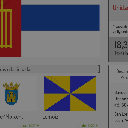
Unida
* Laborabl
y eligiend
18,
Taxas i
ras relacionadas
Descri
Pro
Bandeir
Disponí
até 150
San Lor
e/Moixent
Lemoiz
León, Áv
Desde: 18,37 €
Desde: 18,37 €