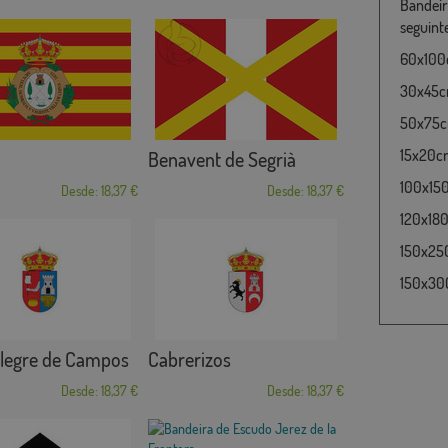
Bandeir
seguint
60x100c
30x45cm
50x75cm
15x20cm
Benavent de Segrià
100x15
Desde: 18,37 €
Desde: 18,37 €
120x180
150x25
150x30
legre de Campos
Cabrerizos
Desde: 18,37 €
Desde: 18,37 €