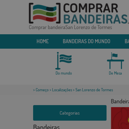
Comprar bandeiraSan Lorenzo de Tormes
HOME
BANDEIRAS DO MUNDO
B
Do mundo
De Mesa
>
Começo
>
Localizações
> San Lorenzo de Tormes
Bandeir
Categorias
Bandeiras