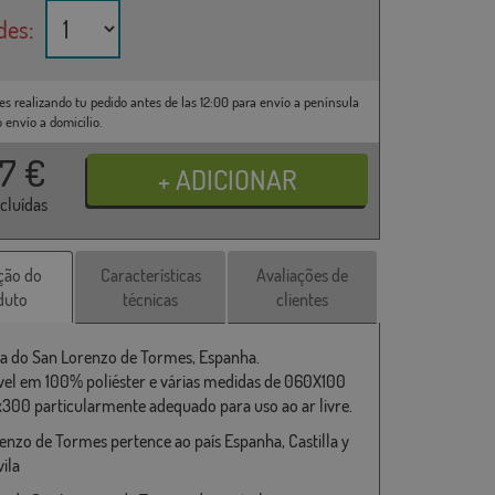
des:
es realizando tu pedido antes de las 12:00 para envío a península
o envío a domicilio.
37
€
ncluídas
ção do
Características
Avaliações de
duto
técnicas
clientes
a do San Lorenzo de Tormes, Espanha.
vel em 100% poliéster e várias medidas de 060X100
x300 particularmente adequado para uso ao ar livre.
enzo de Tormes pertence ao país Espanha, Castilla y
ila