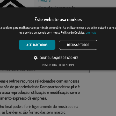
Escudo Jerez de la...
Desde: 18,37 €
Este website usa cookies
a cookies para melhorar a experiência do usuário. Ao utilizar o nosso website, estará a con
os cookies de acordo com nossa Política de Cookies.
Ler mais
Desde: 18,37 €
ACEITAR TODOS
RECUSAR TODOS
rias relacionadas:
CONFIGURAÇÕES DE COOKIES
ções
,
POWERED BY COOKIESCRIPT
tilhe esta bandeira
ens e outros recursos relacionados com as nossas
as são de propriedade de Comprarbandeiras.pt e é
o a sua reprodução, utilização e modificação sem o
imento expresso da empresa.
ho final pode diferir ligeiramente do mostrado na
 as bandeiras são fornecidas sem mastro.