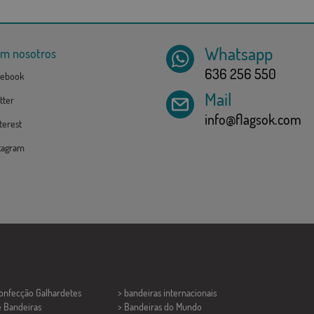
Whatsapp
om nosotros
636 256 550
ebook
Mail
tter
info@flagsok.com
erest
tagram
Confecção
Galhardetes
> bandeiras internacionais
e Bandeiras
> Bandeiras do Mundo