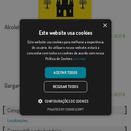
×
Alcoletge
Este website usa cookies
Desde: 18,37 €
Este website usa cookies para melhorar a experiência
do usuário. Ao utilizar o nosso website, estará a
concordar com todos os cookies de acordo com nossa
Política de Cookies.
Ler mais
ACEITAR TODOS
Gargantilla
RECUSAR TODOS
Desde: 18,37 €
CONFIGURAÇÕES DE COOKIES
POWERED BY COOKIESCRIPT
Categorias relacionadas:
Localizações
,
Compartilhe esta bandeira