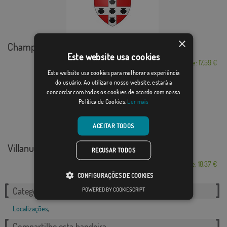
×
Champlan
Este website usa cookies
Desde: 17,59 €
Este website usa cookies para melhorar a experiência
do usuário. Ao utilizar o nosso website, estará a
concordar com todos os cookies de acordo com nossa
Política de Cookies.
Ler mais
ACEITAR TODOS
Villanueva de Cameros
RECUSAR TODOS
Desde: 18,37 €
CONFIGURAÇÕES DE COOKIES
POWERED BY COOKIESCRIPT
Categorias relacionadas:
Localizações
,
Compartilhe esta bandeira