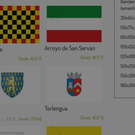
Bandeir
tamanho
30x45cm
50x75cm
60x100c
100x15
Arroyo de San Serván
a
120x180
Desde: 18,37 €
Desde: 18,37 €
150x25
150x30
180x300
Torlengua
Desde: 18,37 €
]
(1)
Desde: 17,59 €