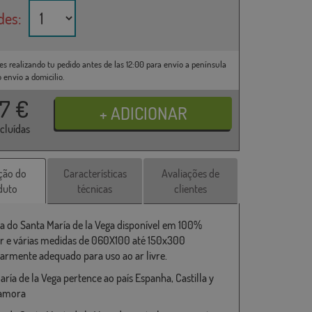
des:
es realizando tu pedido antes de las 12:00 para envío a península
o envío a domicilio.
37
€
ncluídas
ção do
Características
Avaliações de
duto
técnicas
clientes
a do Santa María de la Vega disponível em 100%
er e várias medidas de 060X100 até 150x300
larmente adequado para uso ao ar livre.
aría de la Vega pertence ao país Espanha, Castilla y
Zamora