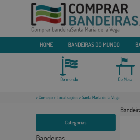
Comprar bandeiraSanta María de la Vega
HOME
BANDEIRAS DO MUNDO
B
Do mundo
De Mesa
>
Começo
>
Localizações
> Santa María de la Vega
Bandeira
Categorias
Bandeiras