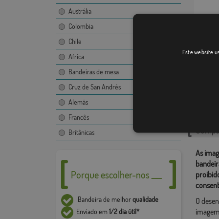
Austrália
Colombia
Chile
Fédry
Este website us
Africa
Bandeiras de mesa
Cruz de San Andrés
Catego
Alemãs
Localiza
Francês
Compar
Britânicas
As imag
bandeir
Porque escolher-nos ___
proibid
consent
Bandeira de melhor
qualidade
O desen
imagem,
Enviado em
1/2 dia útil*