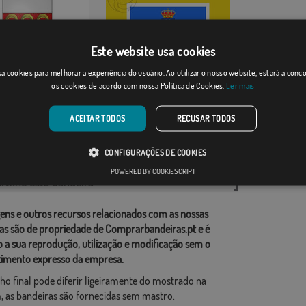
Este website usa cookies
Alanís
a cookies para melhorar a experiência do usuário. Ao utilizar o nosso website, estará a con
os cookies de acordo com nossa Política de Cookies.
Ler mais
Desde: 17,59 €
Desde: 18,37 €
ACEITAR TODOS
RECUSAR TODOS
rias relacionadas:
CONFIGURAÇÕES DE COOKIES
ções
,
POWERED BY COOKIESCRIPT
tilhe esta bandeira
ens e outros recursos relacionados com as nossas
as são de propriedade de Comprarbandeiras.pt e é
o a sua reprodução, utilização e modificação sem o
imento expresso da empresa.
ho final pode diferir ligeiramente do mostrado na
 as bandeiras são fornecidas sem mastro.