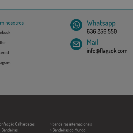
Whatsapp
om nosotros
636 256 550
ebook
Mail
tter
info@flagsok.com
erest
tagram
Confecção
Galhardetes
> bandeiras internacionais
e Bandeiras
> Bandeiras do Mundo