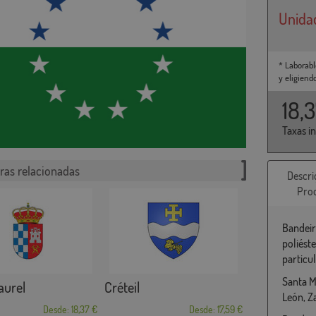
Unida
* Laborabl
y eligiend
18,
Taxas i
ras relacionadas
Descri
Pro
Bandeir
poliést
particu
Santa M
urel
Créteil
León, 
Desde: 18,37 €
Desde: 17,59 €