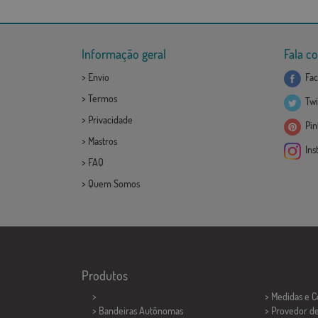
Informação geral
Fala c
>
Envio
Fac
>
Termos
Twi
>
Privacidade
Pint
>
Mastros
Ins
>
FAQ
>
Quem Somos
Produtos
>
> Medidas e 
> Bandeiras Autônomas
> Provedor d