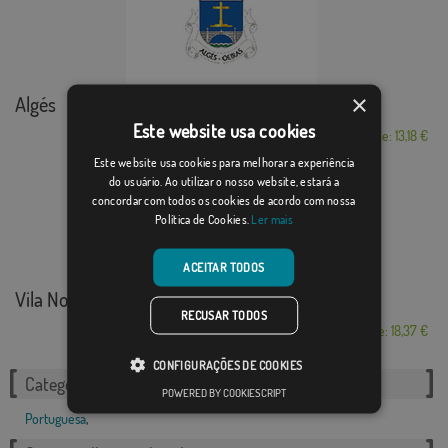
×
Algés
Este website usa cookies
Desde: 13,18 €
Este website usa cookies para melhorar a experiência
do usuário. Ao utilizar o nosso website, estará a
concordar com todos os cookies de acordo com nossa
Política de Cookies.
Ler mais
ACEITAR TODOS
Vila Nova de Cerveira
RECUSAR TODOS
Desde: 18,37 €
CONFIGURAÇÕES DE COOKIES
Categorias relacionadas:
POWERED BY COOKIESCRIPT
Portuguesa
,