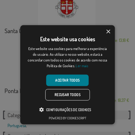
×
Santa Cruz (Coimbra)
Este website usa cookies
Desde: 13,18 €
Este website usa cookies para melhorar a experiência
do usuário. Ao utilizar o nosso website, estará a
concordar com todos os cookies de acordo com nossa
Política de Cookies.
Ler mais
ACEITAR TODOS
Ponta Delgada
RECUSAR TODOS
Desde: 18,37 €
CONFIGURAÇÕES DE COOKIES
Categorias relacionadas:
POWERED BY COOKIESCRIPT
Portuguesa
,