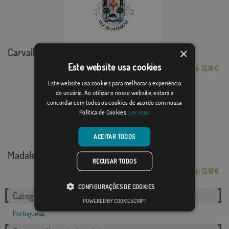
×
Carvalhal (Grândola)
Este website usa cookies
Desde: 13,18 €
Este website usa cookies para melhorar a experiência
do usuário. Ao utilizar o nosso website, estará a
concordar com todos os cookies de acordo com nossa
Política de Cookies.
Ler mais
ACEITAR TODOS
Madalena (Madalena)
RECUSAR TODOS
Desde: 13,18 €
CONFIGURAÇÕES DE COOKIES
Categorias relacionadas:
POWERED BY COOKIESCRIPT
Portuguesa
,