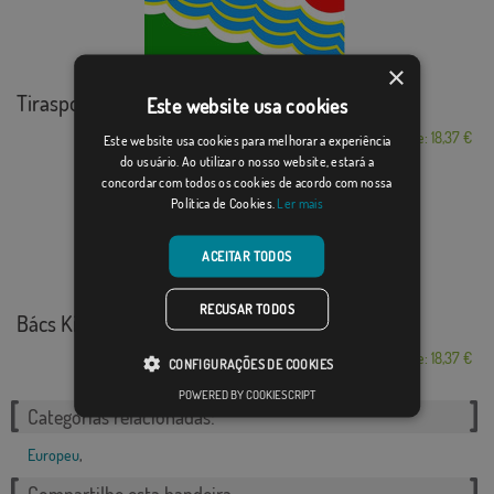
×
Tiraspol
Este website usa cookies
Desde: 18,37 €
Este website usa cookies para melhorar a experiência
do usuário. Ao utilizar o nosso website, estará a
concordar com todos os cookies de acordo com nossa
Política de Cookies.
Ler mais
ACEITAR TODOS
RECUSAR TODOS
Bács Kiskun
Desde: 18,37 €
CONFIGURAÇÕES DE COOKIES
POWERED BY COOKIESCRIPT
Categorias relacionadas:
Europeu
,
Compartilhe esta bandeira