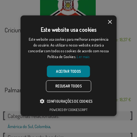
×
Criciuma
Este website usa cookies
Este website usa cookies para melhorar a experiência
Desde: 18,37 €
do usuário. Ao utilizar o nosso website, estará a
concordar com todos os cookies de acordo com nossa
Política de Cookies.
Ler mais
ACEITAR TODOS
RECUSAR TODOS
Palmares
Desde: 18,37 €
CONFIGURAÇÕES DE COOKIES
POWERED BY COOKIESCRIPT
Categorias relacionadas:
Ámérica do Sul
,
Colombia
,