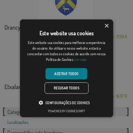
×
Drancy
Este website usa cookies
Desde: 17,59 €
Este website usa cookies para melhorar a experiência
do usuário. Ao utilizar o nosso website, estará a
concordar com todos os cookies de acordo com nossa
Política de Cookies.
Ler mais
ACEITAR TODOS
Etxalar
RECUSAR TODOS
Desde: 18,37 €
CONFIGURAÇÕES DE COOKIES
POWERED BY COOKIESCRIPT
Categorias relacionadas:
Localizações
,
Compartilhe esta bandeira