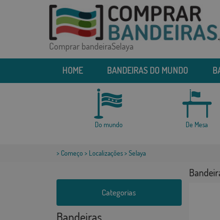
Comprar bandeiraSelaya
HOME
BANDEIRAS DO MUNDO
B
Do mundo
De Mesa
>
Começo
>
Localizações
> Selaya
Bandeir
Categorias
Bandeiras