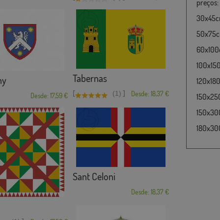
preços:
30x45cm
50x75cm
60x100c
100x15
Tabernas
ny
120x180
[
]
(1)
Desde: 18,37 €
Desde: 17,59 €
150x25
150x30
180x300
Sant Celoni
Desde: 18,37 €