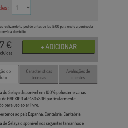
des:
es realizando tu pedido antes de las 12:00 para envío a península
o envío a domicilio.
37
€
ncluídas
ção do
Características
Avaliações de
duto
técnicas
clientes
a do Selaya disponível em 100% poliéster e várias
 de 060X100 até 150x300 particularmente
o para uso ao ar livre.
pertence ao país Espanha, Cantabria, Cantabria
a de Selaya disponível nos seguintes tamanhos e