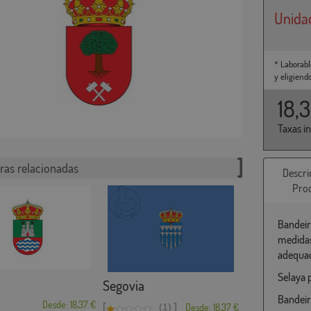
Unida
* Laborabl
y eligiend
18,
Taxas i
ras relacionadas
Descri
Pro
Bandeir
medidas
adequad
Selaya 
Segovia
Bandeir
Desde: 18,37 €
[
]
(1)
Desde: 18,37 €