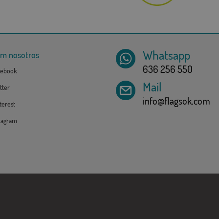
Whatsapp
om nosotros
636 256 550
ebook
Mail
tter
info@flagsok.com
erest
tagram