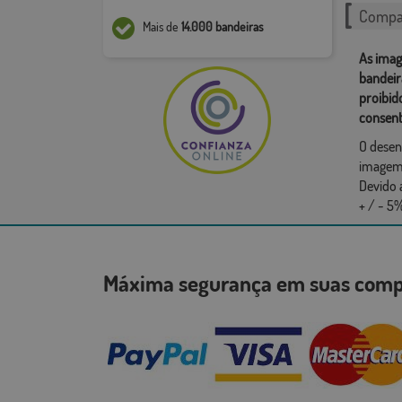
Compar
Mais de
14.000 bandeiras
As imag
bandeir
proibid
consent
O desen
imagem,
Devido 
+ / - 5%
Máxima segurança em suas co