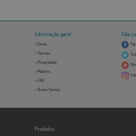
Informação geral
Fala c
>
Envio
Fac
>
Termos
Twi
>
Privacidade
Pint
>
Mastros
Ins
>
FAQ
>
Quem Somos
Produtos