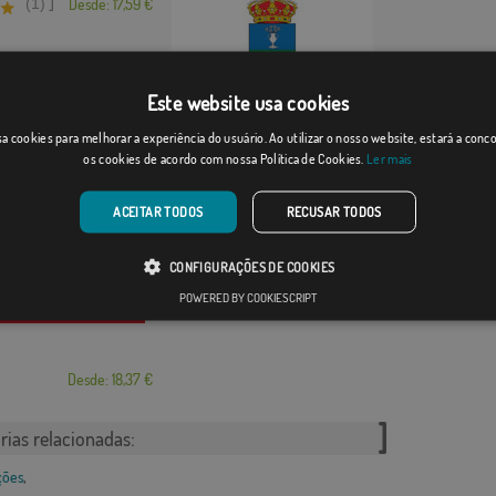
]
(1)
Desde: 17,59 €
Este website usa cookies
Vellés, La
a cookies para melhorar a experiência do usuário. Ao utilizar o nosso website, estará a con
Desde: 18,37 €
os cookies de acordo com nossa Política de Cookies.
Ler mais
ACEITAR TODOS
RECUSAR TODOS
CONFIGURAÇÕES DE COOKIES
POWERED BY COOKIESCRIPT
Desde: 18,37 €
rias relacionadas:
ções
,