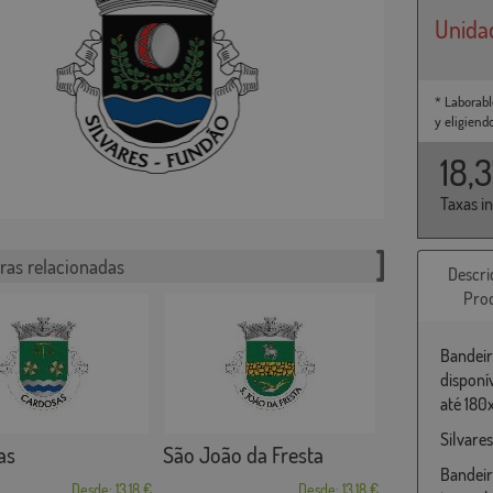
Unida
* Laborabl
y eligiend
18,
Taxas i
ras relacionadas
Descri
Pro
Bandeir
disponí
até 180
Silvare
as
São João da Fresta
Bandeir
Desde: 13,18 €
Desde: 13,18 €