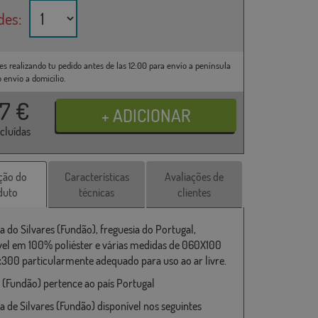
des:
es realizando tu pedido antes de las 12:00 para envío a península
o envío a domicilio.
37
€
ncluídas
ção do
Características
Avaliações de
duto
técnicas
clientes
a do Silvares (Fundão), freguesia do Portugal,
vel em 100% poliéster e várias medidas de 060X100
x300 particularmente adequado para uso ao ar livre.
s (Fundão) pertence ao país Portugal
a de Silvares (Fundão) disponível nos seguintes