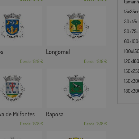
tamanho
15x25cm
30x45cm
50x75cm
60x100c
os
Longomel
100x15
120x180
Desde: 13,18 €
Desde: 13,18 €
150x25
150x30
180x300
va de Milfontes
Raposa
Desde: 13,18 €
Desde: 13,18 €