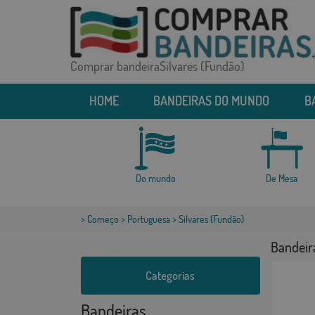
Comprar bandeiraSilvares (Fundão)
HOME
BANDEIRAS DO MUNDO
B
Do mundo
De Mesa
>
Começo
>
Portuguesa
> Silvares (Fundão)
Bandeira
Categorias
Bandeiras