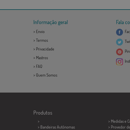
Informação geral
Fala c
>
Envio
Fac
>
Termos
Twi
>
Privacidade
Pint
>
Mastros
Ins
>
FAQ
>
Quem Somos
Produtos
>
> Medidas e 
> Bandeiras Autônomas
> Provedor d