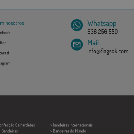
Whatsapp
om nosotros
636 256 550
ebook
Mail
tter
info@flagsok.com
erest
tagram
Confecção
Galhardetes
> bandeiras internacionais
e Bandeiras
> Bandeiras do Mundo