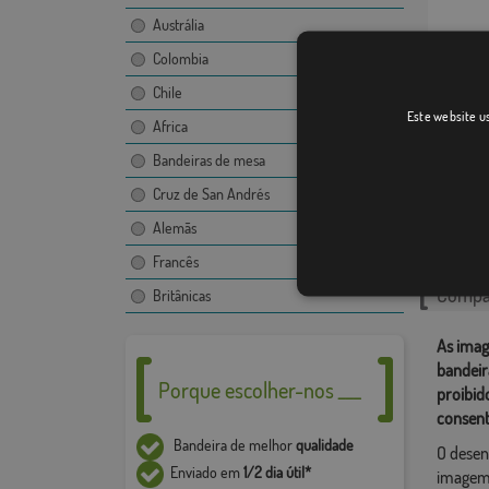
Austrália
Colombia
Chile
Este website us
Africa
Terruge
Bandeiras de mesa
Cruz de San Andrés
Catego
Alemãs
Portugu
Francês
Compar
Britânicas
As imag
bandeir
Porque escolher-nos ___
proibid
consent
Bandeira de melhor
qualidade
O desen
Enviado em
1/2 dia útil*
imagem,