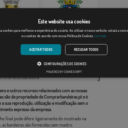
Este website usa cookies
a cookies para melhorar a experiência do usuário. Ao utilizar o nosso website, estará a con
m (Sintra)
Alagoa
os cookies de acordo com nossa Política de Cookies.
Ler mais
Desde: 13,18 €
Desde: 13,18 €
ACEITAR TODOS
RECUSAR TODOS
rias relacionadas:
CONFIGURAÇÕES DE COOKIES
esa
,
POWERED BY COOKIESCRIPT
tilhe esta bandeira
ens e outros recursos relacionados com as nossas
as são de propriedade de Comprarbandeiras.pt e é
o a sua reprodução, utilização e modificação sem o
imento expresso da empresa.
ho final pode diferir ligeiramente do mostrado na
 as bandeiras são fornecidas sem mastro.