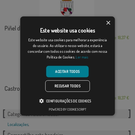
×
Piñel de Abajo
Este website usa cookies
Desde: 18,37 €
Este website usa cookies para melhorar a experiência
do usuário. Ao utilizar o nosso website, estará a
concordar com todos os cookies de acordo com nossa
Política de Cookies.
Ler mais
ACEITAR TODOS
RECUSAR TODOS
Castro de Rei
Desde: 18,37 €
CONFIGURAÇÕES DE COOKIES
POWERED BY COOKIESCRIPT
Categorias relacionadas:
Localizações
,
Compartilhe esta bandeira