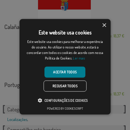
×
Calañas
Este website usa cookies
Desde: 18,37 €
Este website usa cookies para melhorar a experiência
do usuário. Ao utilizar o nosso website, estará a
concordar com todos os cookies de acordo com nossa
Política de Cookies.
Ler mais
ACEITAR TODOS
Portugalete
RECUSAR TODOS
Desde: 18,37 €
CONFIGURAÇÕES DE COOKIES
POWERED BY COOKIESCRIPT
Categorias relacionadas:
Localizações
,
Compartilhe esta bandeira