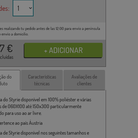
des:
es realizando tu pedido antes de las 12:00 para envío a península
o envío a domicilio.
37
€
ncluídas
ção do
Características
Avaliações de
duto
técnicas
clientes
a do Styrie disponível em 100% poliéster e várias
 de 060X100 até 150x300 particularmente
o para uso ao ar livre.
ertence ao país Áustria
a de Styrie disponível nos seguintes tamanhos e