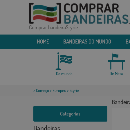
Comprar bandeiraStyrie
HOME
BANDEIRAS DO MUNDO
B
Do mundo
De Mesa
>
Começo
>
Europeu
> Styrie
Bandeira
Categorias
Bandeiras