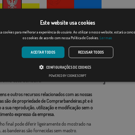
Este website usa cookies
ok
Catânia
a cookies para melhorar a experiência do usuário. Ao utilizar o nosso website, estará a con
os cookies de acordo com nossa Política de Cookies.
Ler mais
Desde: 18,37 €
Desde: 18,37 €
ACEITAR TODOS
RECUSAR TODOS
rias relacionadas:
CONFIGURAÇÕES DE COOKIES
,
POWERED BY COOKIESCRIPT
tilhe esta bandeira
ens e outros recursos relacionados com as nossas
as são de propriedade de Comprarbandeiras.pt e é
o a sua reprodução, utilização e modificação sem o
imento expresso da empresa.
ho final pode diferir ligeiramente do mostrado na
 as bandeiras são fornecidas sem mastro.