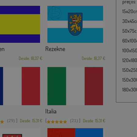
preços:
15x20cm
30x45cm
50x75cm
60x100c
en
Rezekne
100x15
Desde: 18,37 €
Desde: 18,37 €
120x180
150x25
150x30
180x300
Italia
]
[
]
(29)
Desde: 15,31 €
(21)
Desde: 15,31 €