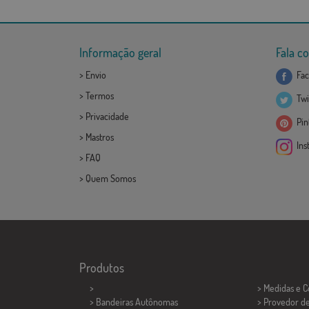
Informação geral
Fala c
>
Envio
Fac
>
Termos
Twi
>
Privacidade
Pint
>
Mastros
Ins
>
FAQ
>
Quem Somos
Produtos
>
> Medidas e 
> Bandeiras Autônomas
> Provedor d