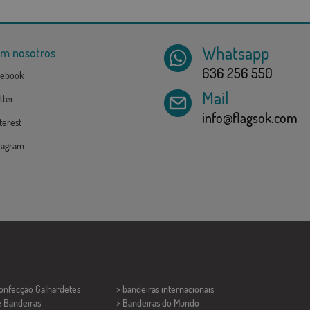
Whatsapp
om nosotros
636 256 550
ebook
Mail
tter
info@flagsok.com
erest
tagram
Confecção
Galhardetes
> bandeiras internacionais
e Bandeiras
> Bandeiras do Mundo