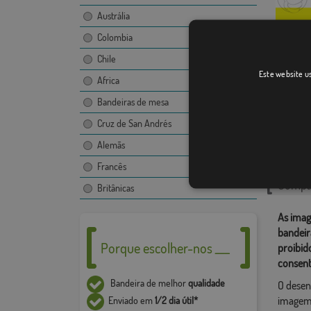
Austrália
Colombia
Chile
Bialyst
Este website us
Africa
Bandeiras de mesa
Cruz de San Andrés
Catego
Alemãs
Europeu
Francês
Compar
Britânicas
As imag
bandeir
Porque escolher-nos ___
proibid
consent
Bandeira de melhor
qualidade
O desen
imagem,
Enviado em
1/2 dia útil*