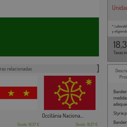
Unida
* Laborabl
y eligiend
18,
Taxas i
ras relacionadas
Descri
Pro
Bandeir
medidas
adequad
Styrie p
Occitânia Naciona...
Bandeir
Desde: 18,37 €
Desde: 18,37 €