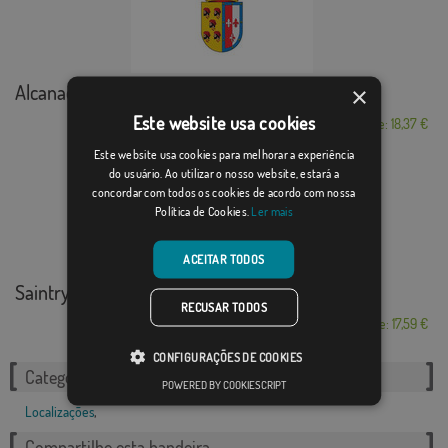
Alcanadre
×
Este website usa cookies
Desde: 18,37 €
Este website usa cookies para melhorar a experiência
do usuário. Ao utilizar o nosso website, estará a
concordar com todos os cookies de acordo com nossa
Política de Cookies.
Ler mais
ACEITAR TODOS
Saintry-sur-Seine
RECUSAR TODOS
Desde: 17,59 €
CONFIGURAÇÕES DE COOKIES
Categorias relacionadas:
POWERED BY COOKIESCRIPT
Localizações
,
Compartilhe esta bandeira