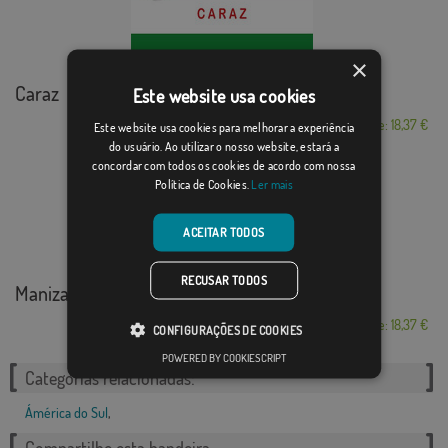
×
Caraz
Este website usa cookies
Desde: 18,37 €
Este website usa cookies para melhorar a experiência
do usuário. Ao utilizar o nosso website, estará a
concordar com todos os cookies de acordo com nossa
Política de Cookies.
Ler mais
ACEITAR TODOS
RECUSAR TODOS
Manizales
Desde: 18,37 €
CONFIGURAÇÕES DE COOKIES
POWERED BY COOKIESCRIPT
Categorias relacionadas:
Ámérica do Sul
,
Compartilhe esta bandeira