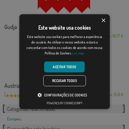
×
Gudja
Este website usa cookies
Desde: 18,37 €
Este website usa cookies para melhorar a experiência
do usuário. Ao utilizar o nosso website, estará a
concordar com todos os cookies de acordo com nossa
Política de Cookies.
Ler mais
ACEITAR TODOS
RECUSAR TODOS
Austria
[
]
(3)
Desde: 15,31 €
CONFIGURAÇÕES DE COOKIES
POWERED BY COOKIESCRIPT
Categorias relacionadas:
Europeu
,
Compartilhe esta bandeira