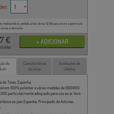
des:
es realizando tu pedido antes de las 12:00 para envío a península
o envío a domicilio.
37
€
ncluídas
ção do
Características
Avaliações de
duto
técnicas
clientes
a do Tineo, Espanha.
vel em 100% poliéster e várias medidas de 060X100
x300 particularmente adequado para uso ao ar livre.
ertence ao país Espanha, Principado de Asturias,
s