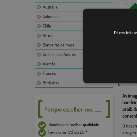
Austrália
Colombia
Chile
Montill
Este website us
Africa
Bandeiras de mesa
Cruz de San Andrés
Catego
Alemãs
Localiza
Francês
Compar
Britânicas
As imag
bandeir
Porque escolher-nos ___
proibid
consent
Bandeira de melhor
qualidade
O desen
imagem,
Enviado em
1/2 dia útil*