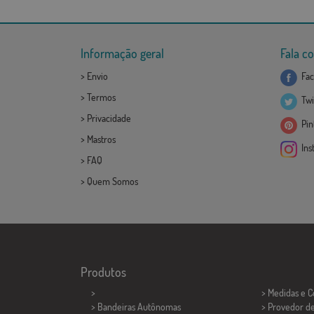
Informação geral
Fala c
>
Envio
Fac
>
Termos
Twi
>
Privacidade
Pint
>
Mastros
Ins
>
FAQ
>
Quem Somos
Produtos
>
> Medidas e 
> Bandeiras Autônomas
> Provedor d