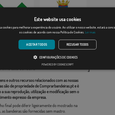
Este website usa cookies
ana
Benisuera
a cookies para melhorar a experiência do usuário. Ao utilizar o nosso website, estará a con
os cookies de acordo com nossa Política de Cookies.
Ler mais
Desde: 18,37 €
Desde: 18,37 €
ACEITAR TODOS
RECUSAR TODOS
rias relacionadas:
CONFIGURAÇÕES DE COOKIES
ções
,
POWERED BY COOKIESCRIPT
tilhe esta bandeira
ens e outros recursos relacionados com as nossas
as são de propriedade de Comprarbandeiras.pt e é
o a sua reprodução, utilização e modificação sem o
imento expresso da empresa.
ho final pode diferir ligeiramente do mostrado na
 as bandeiras são fornecidas sem mastro.