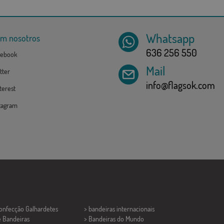
Whatsapp
om nosotros
636 256 550
ebook
Mail
tter
info@flagsok.com
erest
tagram
Confecção
Galhardetes
> bandeiras internacionais
e Bandeiras
> Bandeiras do Mundo