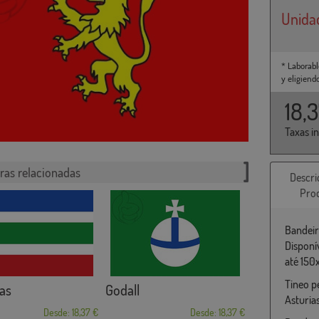
Unida
* Laborabl
y eligiend
18,
Taxas i
ras relacionadas
Descri
Pro
Bandeir
Disponí
até 150
Tineo p
as
Godall
Asturia
Desde: 18,37 €
Desde: 18,37 €