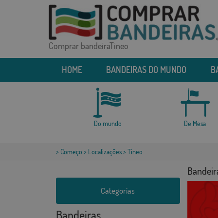
Comprar bandeiraTineo
HOME
BANDEIRAS DO MUNDO
B
Do mundo
De Mesa
>
Começo
>
Localizações
> Tineo
Bandeir
Categorias
Bandeiras