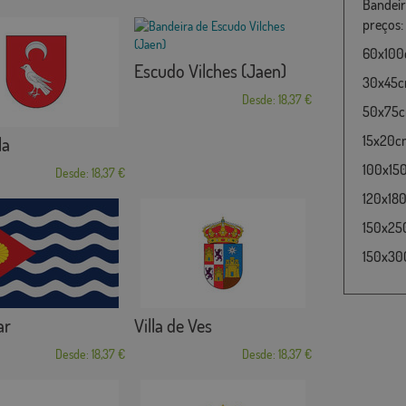
Bandeir
preços:
60x100c
Escudo Vilches (Jaen)
30x45cm
Desde: 18,37 €
50x75cm
15x20cm
la
100x15
Desde: 18,37 €
120x180
150x25
150x30
ar
Villa de Ves
Desde: 18,37 €
Desde: 18,37 €