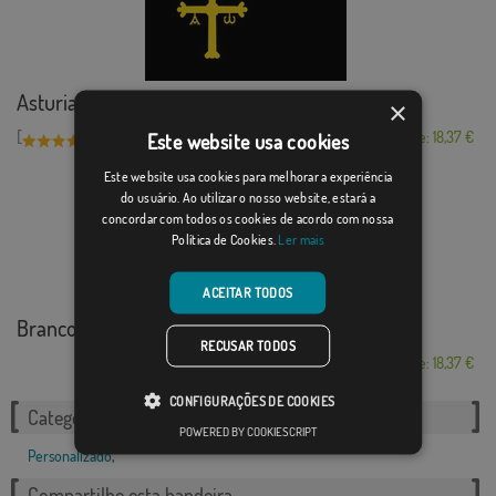
Asturias fundo preto
×
[
]
(1)
Desde: 18,37 €
Este website usa cookies
Este website usa cookies para melhorar a experiência
do usuário. Ao utilizar o nosso website, estará a
concordar com todos os cookies de acordo com nossa
Política de Cookies.
Ler mais
ACEITAR TODOS
Branco Vermello
RECUSAR TODOS
Desde: 18,37 €
CONFIGURAÇÕES DE COOKIES
Categorias relacionadas:
POWERED BY COOKIESCRIPT
Personalizado
,
Compartilhe esta bandeira