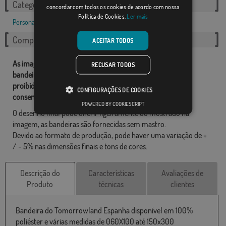
Categorias relacionadas:
concordar com todos os cookies de acordo com nossa
Política de Cookies.
Ler mais
Personalizado
,
Compartilhe esta bandeira
ACEITAR TODOS
As imagens e outros recursos relacionados com as nossas
RECUSAR TODOS
bandeiras são de propriedade de Comprarbandeiras.pt e é
proibido a sua reprodução, utilização e modificação sem o
CONFIGURAÇÕES DE COOKIES
consentimento expresso da empresa.
POWERED BY COOKIESCRIPT
O desenho final pode diferir ligeiramente do mostrado na
imagem, as bandeiras são fornecidas sem mastro.
Devido ao formato de produção, pode haver uma variação de +
/ - 5% nas dimensões finais e tons de cores.
Descrição do
Características
Avaliações de
Produto
técnicas
clientes
Bandeira do Tomorrowland Espanha disponível em 100%
poliéster e várias medidas de 060X100 até 150x300