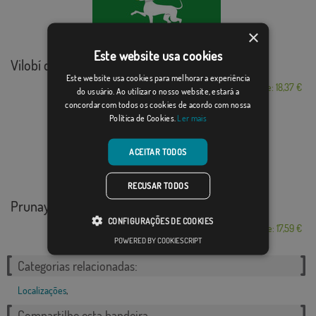
×
Este website usa cookies
Vilobí del Pened�...
Este website usa cookies para melhorar a experiência
Desde: 18,37 €
do usuário. Ao utilizar o nosso website, estará a
concordar com todos os cookies de acordo com nossa
Política de Cookies.
Ler mais
ACEITAR TODOS
RECUSAR TODOS
Prunay-Cassereau
CONFIGURAÇÕES DE COOKIES
Desde: 17,59 €
POWERED BY COOKIESCRIPT
Categorias relacionadas:
Localizações
,
Compartilhe esta bandeira