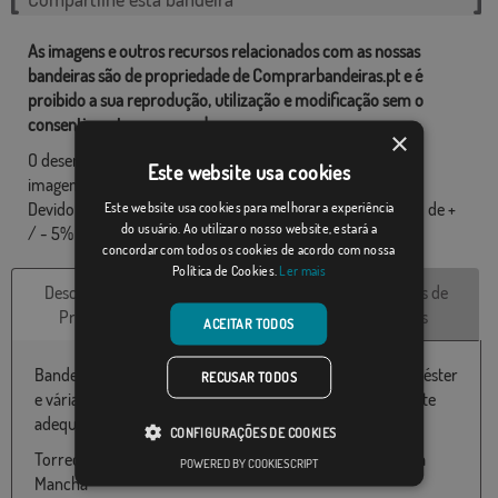
As imagens e outros recursos relacionados com as nossas
bandeiras são de propriedade de Comprarbandeiras.pt e é
proibido a sua reprodução, utilização e modificação sem o
consentimento expresso da empresa.
×
O desenho final pode diferir ligeiramente do mostrado na
Este website usa cookies
imagem, as bandeiras são fornecidas sem mastro.
Este website usa cookies para melhorar a experiência
Devido ao formato de produção, pode haver uma variação de +
do usuário. Ao utilizar o nosso website, estará a
/ - 5% nas dimensões finais e tons de cores.
concordar com todos os cookies de acordo com nossa
Política de Cookies.
Ler mais
Descrição do
Características
Avaliações de
Produto
técnicas
clientes
ACEITAR TODOS
Bandeira do Torrecilla de la Jara disponível em 100% poliéster
RECUSAR TODOS
e várias medidas de 060X100 até 180x300 particularmente
adequado para uso ao ar livre.
CONFIGURAÇÕES DE COOKIES
Torrecilla de la Jara pertence ao país Espanha, Castilla-La
POWERED BY COOKIESCRIPT
Mancha