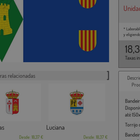
Unida
* Laborabl
y eligiend
18,
Taxas i
ras relacionadas
Descri
Pro
Bandeir
Disponí
até 150
Torrijo
as
Luciana
Bandeir
Desde: 18,37 €
Desde: 18,37 €