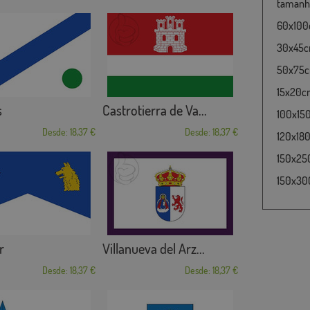
tamanho
60x100c
30x45cm
50x75cm
15x20cm
s
Castrotierra de Va...
100x15
Desde: 18,37 €
Desde: 18,37 €
120x180
150x25
150x30
r
Villanueva del Arz...
Desde: 18,37 €
Desde: 18,37 €