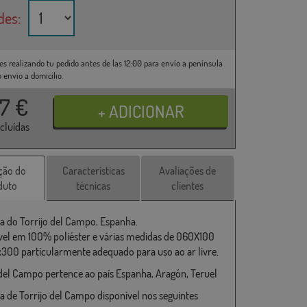
des:
es realizando tu pedido antes de las 12:00 para envío a península
o envío a domicilio.
37
€
ncluídas
ção do
Características
Avaliações de
duto
técnicas
clientes
a do Torrijo del Campo, Espanha.
vel em 100% poliéster e várias medidas de 060X100
x300 particularmente adequado para uso ao ar livre.
 del Campo pertence ao país Espanha, Aragón, Teruel
a de Torrijo del Campo disponível nos seguintes