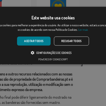
Este website usa cookies
Lónguida/Longida
a cookies para melhorar a experiência do usuário. Ao utilizar o nosso website, estará a con
os cookies de acordo com nossa Política de Cookies.
Ler mais
Desde: 18,37 €
Desde: 18,37 €
ACEITAR TODOS
RECUSAR TODOS
rias relacionadas:
CONFIGURAÇÕES DE COOKIES
ções
,
POWERED BY COOKIESCRIPT
tilhe esta bandeira
ens e outros recursos relacionados com as nossas
as são de propriedade de Comprarbandeiras.pt e é
o a sua reprodução, utilização e modificação sem o
imento expresso da empresa.
ho final pode diferir ligeiramente do mostrado na
 as bandeiras são fornecidas sem mastro.