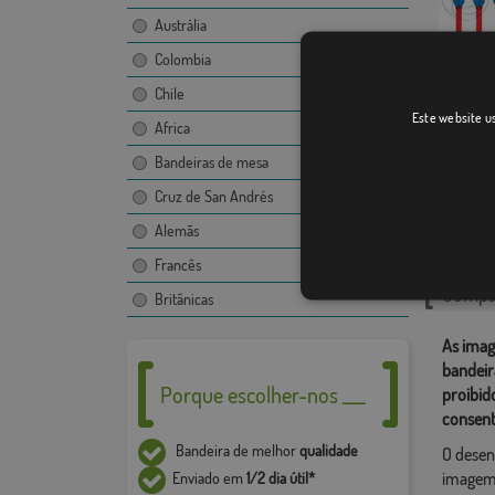
Austrália
Colombia
Chile
Llansá
Este website us
Africa
Bandeiras de mesa
Cruz de San Andrés
Catego
Alemãs
Localiza
Francês
Compar
Britânicas
As imag
bandeir
Porque escolher-nos ___
proibid
consent
Bandeira de melhor
qualidade
O desen
imagem,
Enviado em
1/2 dia útil*