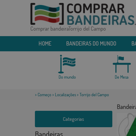
Comprar bandeiraTorrijo del Campo
HOME
BANDEIRAS DO MUNDO
B
Do mundo
De Mesa
>
Começo
>
Localizações
> Torrijo del Campo
Bandeir
Categorias
Bandeiras