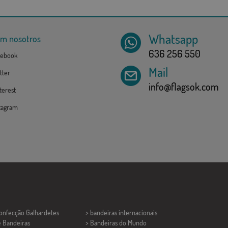
Whatsapp
om nosotros
636 256 550
ebook
Mail
tter
info@flagsok.com
erest
tagram
Confecção
Galhardetes
> bandeiras internacionais
e Bandeiras
> Bandeiras do Mundo