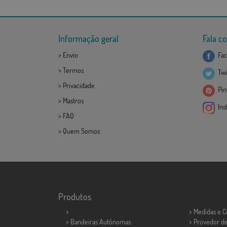
Informação geral
Fala c
>
Envio
Fac
>
Termos
Twi
>
Privacidade
Pint
>
Mastros
Ins
>
FAQ
>
Quem Somos
Produtos
>
> Medidas e 
> Bandeiras Autônomas
> Provedor d