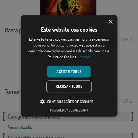
×
Rasta personalizado
Este website usa cookies
Este website usa cookies para melhorar a experiência
Desde: 18,37 €
do usuário. Ao utilizar o nosso website, estará a
concordar com todos os cookies de acordo com nossa
Política de Cookies.
Ler mais
ACEITAR TODOS
RECUSAR TODOS
Tomorrowland Guatemala
Desde: 18,37 €
CONFIGURAÇÕES DE COOKIES
POWERED BY COOKIESCRIPT
Categorias relacionadas:
Personalizado
,
Compartilhe esta bandeira