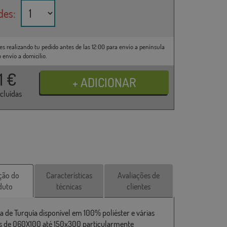
des:
es realizando tu pedido antes de las 12:00 para envío a península
o envío a domicilio.
31
€
ncluídas
ção do
Características
Avaliações de
duto
técnicas
clientes
a de Turquía disponível em 100% poliéster e várias
 de 060X100 até 150x300 particularmente