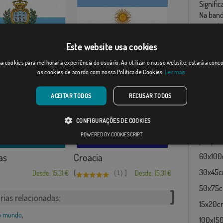
Signific
Na band
um estr
chamam-
Este website usa cookies
Que dúv
rino
Argentina
não é n
a cookies para melhorar a experiência do usuário. Ao utilizar o nosso website, estará a con
predomi
os cookies de acordo com nossa Política de Cookies.
Ler mais
[
]
Desde: 15,31 €
(17)
Desde: 15,31 €
com as 
Turquia
ACEITAR TODOS
RECUSAR TODOS
muito ut
Turquia
CONFIGURAÇÕES DE COOKIES
Bandeir
POWERED BY COOKIESCRIPT
preços:
as
Croacia
60x100c
30x45cm
[
]
Desde: 15,31 €
(1)
Desde: 15,31 €
50x75cm
rias relacionadas:
15x20cm
do mundo
,
100x150