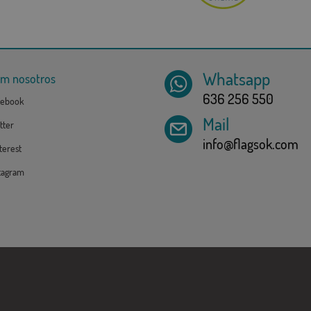
Whatsapp
om nosotros
636 256 550
ebook
Mail
tter
info@flagsok.com
erest
tagram