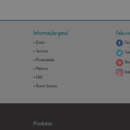
Informação geral
Fala c
>
Envio
Fac
>
Termos
Twi
>
Privacidade
Pint
>
Mastros
Ins
>
FAQ
>
Quem Somos
Produtos