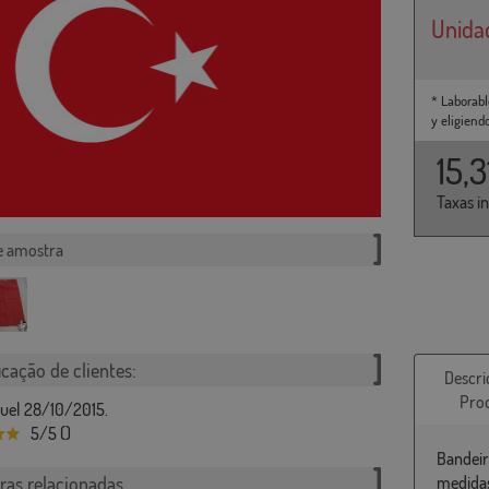
Unida
* Laborabl
y eligiend
15,
Taxas i
e amostra
icação de clientes:
Descri
Pro
guel 28/10/2015.
5/5 ()
Bandeir
ras relacionadas
medidas