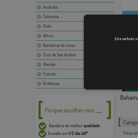
Austrália
Colombia
Chile
San Ma
Africa
Este website us
Bandeiras de mesa
Cruz de San Andrés
Alemãs
Francês
Britânicas
Baham
Porque escolher-nos ___
Catego
Bandeira de melhor
qualidade
Países 
Enviado em
1/2 dia útil*