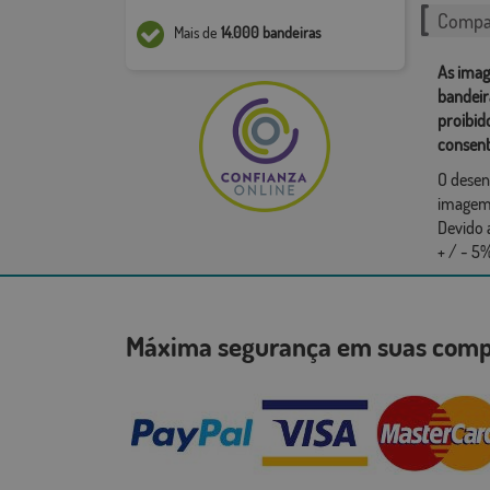
Compar
Mais de
14.000 bandeiras
As imag
bandeir
proibid
consent
O desen
imagem,
Devido 
+ / - 5%
Máxima segurança em suas co