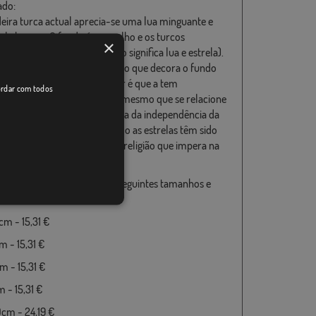
ado:
eira turca actual aprecia-se uma lua minguante e
ela branca. O fundo é vermelho e os turcos
×
lhe Ay Yildiz (que em turco significa lua e estrela).
ida resulta de que o vermelho que decora o fundo
enhuma casualidade. Esta cor é que a tem
cordar com todos
nado na história deste país, mesmo que se relacione
batalhas sangrentas da guerra da independência da
, assim como tanto a lua como as estrelas têm sido
ilizadas na cultura islâmica, religião que impera na
.
a de Turquía disponível nos seguintes tamanhos e
m - 15,31 €
 - 15,31 €
 - 15,31 €
 - 15,31 €
cm - 24,19 €