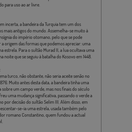
o para uso ao ar livre.
em incerta, a bandeira da Turquia tem um dos
s mais antigos do mundo. Assemelha-se muito à
insígnia do império otomano, pelo que se pode
r a origem das formas que podemos apreciar: uma
ma estrela. Para o sultão Murad II, a lua ocultava uma
 na noite que se seguiu à batalha do Kosovo em 1448.
:
ma turco, não obstante, não seria aceite senão no
1876. Muito antes desta data, a bandeira tinha uma
a sobre um campo verde, mas nos finais do século
ofreu uma mudança significativa, passando o verde a
o por decisão do sultão Selim III. Além disso, em
rescentar-se-ia uma estrela, usada também pelo
or romano Constantino, quem fundou a actual
l.