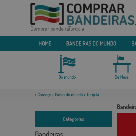
Comprar bandeiraTurquía
HOME
BANDEIRAS DO MUNDO
B
Do mundo
De Mesa
>
Começo
>
Países do mundo
> Turquía
Bandeir
Categorias
Bandeiras