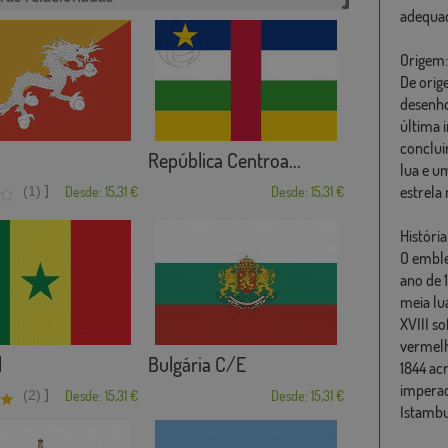
adequad
Origem:
De orig
desenho
última 
conclui
República Centroa...
lua e u
]
estrela
(1)
Desde: 15,31 €
Desde: 15,31 €
História
O emble
ano de 
meia lu
XVIII s
vermelh
l
Bulgária C/E
1844 ac
imperad
]
(2)
Desde: 15,31 €
Desde: 15,31 €
Istambu