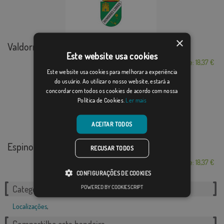
×
Valdorros
Este website usa cookies
Desde: 18,37 €
Este website usa cookies para melhorar a experiência
do usuário. Ao utilizar o nosso website, estará a
concordar com todos os cookies de acordo com nossa
Política de Cookies.
Ler mais
ACEITAR TODOS
Espinosa de Cervera
RECUSAR TODOS
Desde: 18,37 €
CONFIGURAÇÕES DE COOKIES
POWERED BY COOKIESCRIPT
Categorias relacionadas:
Localizações
,
Compartilhe esta bandeira