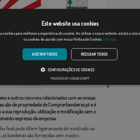
Este website usa cookies
 del Rey
Donamaria
a cookies para melhorar a experiência do usuário. Ao utilizar o nosso website, estará a con
os cookies de acordo com nossa Política de Cookies.
Ler mais
Desde: 18,37 €
Desde: 18,37 €
ACEITAR TODOS
RECUSAR TODOS
rias relacionadas:
CONFIGURAÇÕES DE COOKIES
ções
,
POWERED BY COOKIESCRIPT
tilhe esta bandeira
ens e outros recursos relacionados com as nossas
as são de propriedade de Comprarbandeiras.pt e é
o a sua reprodução, utilização e modificação sem o
imento expresso da empresa.
ho final pode diferir ligeiramente do mostrado na
 as bandeiras são fornecidas sem mastro.