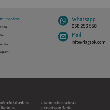
Whatsapp
om nosotros
636 256 550
ebook
Mail
tter
info@flagsok.com
erest
tagram
Confecção
Galhardetes
> bandeiras internacionais
e Bandeiras
> Bandeiras do Mundo