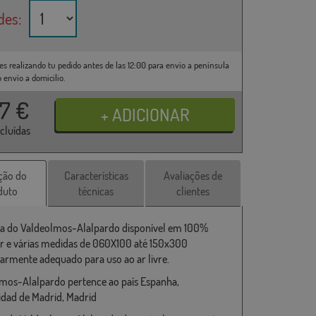
des:
es realizando tu pedido antes de las 12:00 para envío a península
o envío a domicilio.
37
€
ncluídas
ção do
Características
Avaliações de
duto
técnicas
clientes
a do Valdeolmos-Alalpardo disponível em 100%
er e várias medidas de 060X100 até 150x300
larmente adequado para uso ao ar livre.
mos-Alalpardo pertence ao país Espanha,
ad de Madrid, Madrid