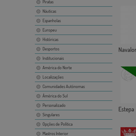
Piratas
Náuticas
Espanholas
Europeu
Históricas
Navalon
Desportos
Institucionais
América do Norte
Localizações
Comunidades Autónomas
Ámérica do Sul
Personalizado
Estepa
Singulares
Opções de Política
Mastros Interior