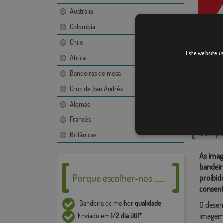
Austrália
Colombia
Chile
Villalba
Este website us
Africa
Bandeiras de mesa
Cruz de San Andrés
Catego
Alemãs
Localiza
Francês
Compar
Britânicas
As imag
bandeir
Porque escolher-nos ___
proibid
consent
Bandeira de melhor
qualidade
O desen
imagem,
Enviado em
1/2 dia útil*