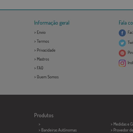
Informação geral
Fala c
>
Envio
Fac
>
Termos
Twi
>
Privacidade
Pint
>
Mastros
Ins
>
FAQ
>
Quem Somos
Produtos
>
> Medidas e 
> Bandeiras Autônomas
> Provedor d