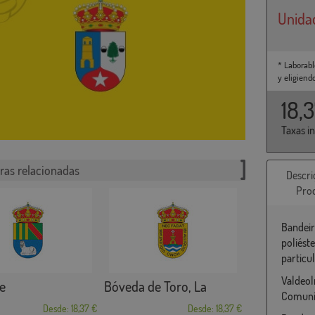
Unida
* Laborabl
y eligiend
18,
Taxas i
ras relacionadas
Descri
Pro
Bandeir
poliést
particu
Valdeol
e
Bóveda de Toro, La
Comunid
Desde: 18,37 €
Desde: 18,37 €