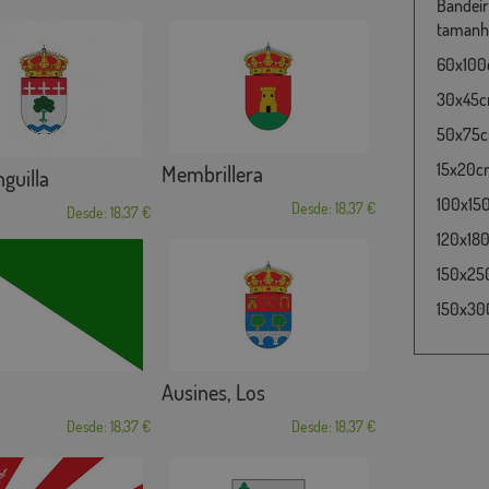
Bandeir
tamanho
60x100c
30x45cm
50x75cm
15x20cm
Membrillera
guilla
100x15
Desde: 18,37 €
Desde: 18,37 €
120x180
150x25
150x30
Ausines, Los
Desde: 18,37 €
Desde: 18,37 €