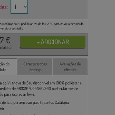
des:
es realizando tu pedido antes de las 12:00 para envío a península
o envío a domicilio.
37
€
ncluídas
ção do
Características
Avaliações de
duto
técnicas
clientes
a do Vilanova de Sau disponível em 100% poliéster e
medidas de 060X100 até 150x300 particularmente
o para uso ao ar livre.
a de Sau pertence ao país Espanha, Cataluña,
ona