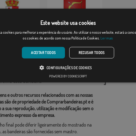
Este website usa cookies
olín
Bligny-sur-Ouche
a cookies para melhorar a experiência do usuário. Ao utilizar o nosso website, estará a con
os cookies de acordo com nossa Política de Cookies.
Ler mais
Desde: 18,37 €
Desde: 17,59 €
ACEITAR TODOS
RECUSAR TODOS
rias relacionadas:
CONFIGURAÇÕES DE COOKIES
ções
,
POWERED BY COOKIESCRIPT
tilhe esta bandeira
ens e outros recursos relacionados com as nossas
as são de propriedade de Comprarbandeiras.pt e é
o a sua reprodução, utilização e modificação sem o
imento expresso da empresa.
ho final pode diferir ligeiramente do mostrado na
 as bandeiras são fornecidas sem mastro.