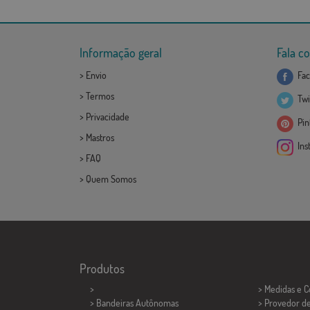
Informação geral
Fala c
>
Envio
Fac
>
Termos
Twi
>
Privacidade
Pint
>
Mastros
Ins
>
FAQ
>
Quem Somos
Produtos
>
> Medidas e 
> Bandeiras Autônomas
> Provedor d