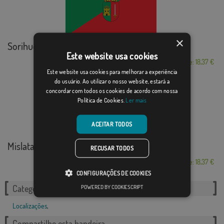
×
Sorihuela del Guad...
Este website usa cookies
Desde: 18,37 €
Este website usa cookies para melhorar a experiência
do usuário. Ao utilizar o nosso website, estará a
concordar com todos os cookies de acordo com nossa
Política de Cookies.
Ler mais
ACEITAR TODOS
Mislata
RECUSAR TODOS
Desde: 18,37 €
CONFIGURAÇÕES DE COOKIES
POWERED BY COOKIESCRIPT
Categorias relacionadas:
Localizações
,
Compartilhe esta bandeira