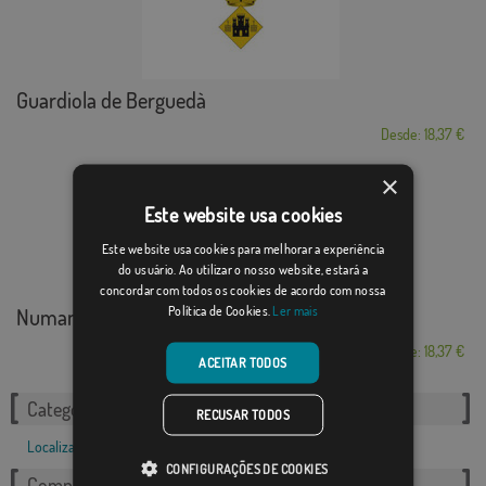
Guardiola de Berguedà
Desde: 18,37 €
×
Este website usa cookies
Este website usa cookies para melhorar a experiência
do usuário. Ao utilizar o nosso website, estará a
concordar com todos os cookies de acordo com nossa
Política de Cookies.
Ler mais
Numancia de la Sagra
Desde: 18,37 €
ACEITAR TODOS
Categorias relacionadas:
RECUSAR TODOS
Localizações
,
Francês
,
CONFIGURAÇÕES DE COOKIES
Compartilhe esta bandeira