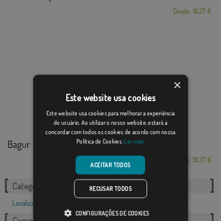
Desde: 18,37 €
×
Este website usa cookies
Este website usa cookies para melhorar a experiência
do usuário. Ao utilizar o nosso website, estará a
concordar com todos os cookies de acordo com nossa
Política de Cookies.
Ler mais
Bagur
Desde: 18,37 €
ACEITAR TODOS
Categorias relacionadas:
RECUSAR TODOS
Localizações
,
Francês
,
CONFIGURAÇÕES DE COOKIES
Compartilhe esta bandeira