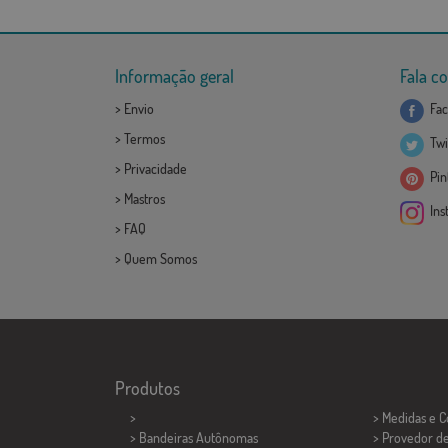
Informação geral
Fala c
>
Envio
Fac
>
Termos
Twi
>
Privacidade
Pint
>
Mastros
Ins
>
FAQ
>
Quem Somos
Produtos
>
> Medidas e 
> Bandeiras Autônomas
> Provedor d