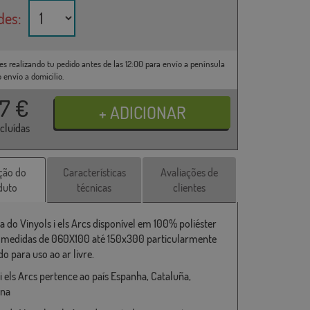
des:
es realizando tu pedido antes de las 12:00 para envío a península
o envío a domicilio.
37
€
ncluídas
ção do
Características
Avaliações de
duto
técnicas
clientes
a do Vinyols i els Arcs disponível em 100% poliéster
s medidas de 060X100 até 150x300 particularmente
o para uso ao ar livre.
i els Arcs pertence ao país Espanha, Cataluña,
ona