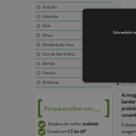
Austrália
Colombia
Chile
Ancy-l
Este website us
Africa
Bandeiras de mesa
Cruz de San Andrés
Catego
Alemãs
Localiza
Francês
Compar
Britânicas
As imag
bandeir
Porque escolher-nos ___
proibid
consent
Bandeira de melhor
qualidade
O desen
imagem,
Enviado em
1/2 dia útil*