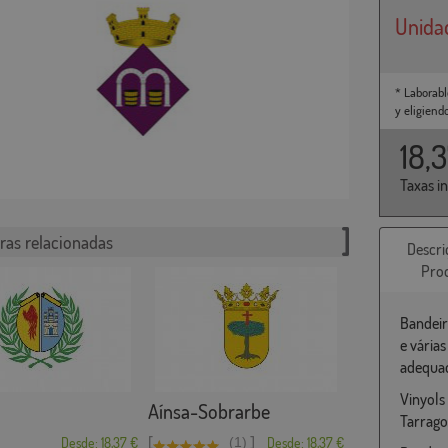
Unida
* Laborabl
y eligiend
18,
Taxas i
ras relacionadas
Descri
Pro
Bandeir
e vária
adequad
Vinyols 
Aínsa-Sobrarbe
Tarrag
[
]
Desde: 18,37 €
(1)
Desde: 18,37 €