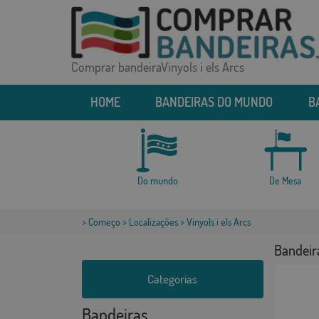
Comprar bandeiraVinyols i els Arcs
HOME
BANDEIRAS DO MUNDO
B
Do mundo
De Mesa
>
Começo
>
Localizações
> Vinyols i els Arcs
Bandeira
Categorias
Bandeiras