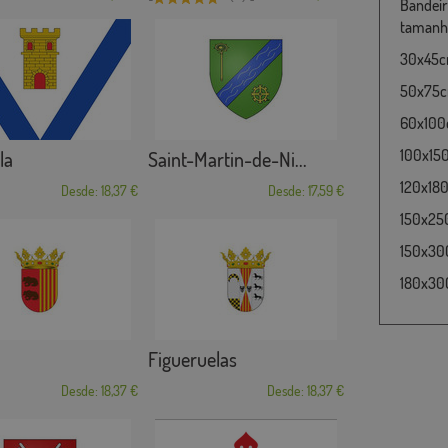
Bandeira
tamanho
30x45cm
50x75cm
60x100c
100x15
la
Saint-Martin-de-Ni...
120x180
Desde: 18,37 €
Desde: 17,59 €
150x25
150x30
180x300
Figueruelas
Desde: 18,37 €
Desde: 18,37 €