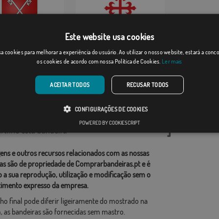
Este website usa cookies
e-Franc
a cookies para melhorar a experiência do usuário. Ao utilizar o nosso website, estará a con
Escudo Albanchez d...
os cookies de acordo com nossa Política de Cookies.
Ler mais
Desde: 17,59 €
Desde: 18,37 €
ACEITAR TODOS
RECUSAR TODOS
rias relacionadas:
CONFIGURAÇÕES DE COOKIES
ções
,
POWERED BY COOKIESCRIPT
tilhe esta bandeira
ens e outros recursos relacionados com as nossas
as são de propriedade de Comprarbandeiras.pt e é
o a sua reprodução, utilização e modificação sem o
imento expresso da empresa.
ho final pode diferir ligeiramente do mostrado na
 as bandeiras são fornecidas sem mastro.