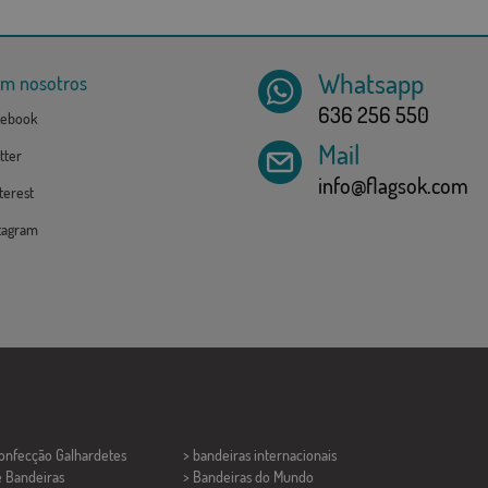
Whatsapp
om nosotros
636 256 550
ebook
Mail
tter
info@flagsok.com
erest
tagram
Confecção
Galhardetes
> bandeiras internacionais
e Bandeiras
> Bandeiras do Mundo