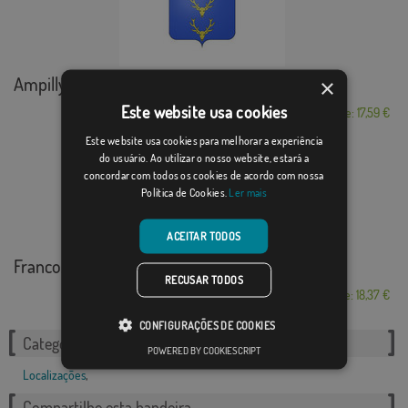
Ampilly-le-Sec
×
Este website usa cookies
Desde: 17,59 €
Este website usa cookies para melhorar a experiência
do usuário. Ao utilizar o nosso website, estará a
concordar com todos os cookies de acordo com nossa
Política de Cookies.
Ler mais
ACEITAR TODOS
Franco, El
RECUSAR TODOS
Desde: 18,37 €
CONFIGURAÇÕES DE COOKIES
Categorias relacionadas:
POWERED BY COOKIESCRIPT
Localizações
,
Compartilhe esta bandeira